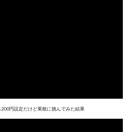
ちも200円設定だけど果敢に挑んでみた結果