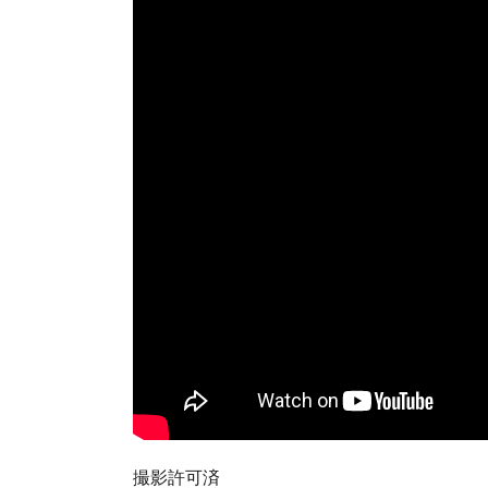
撮影許可済