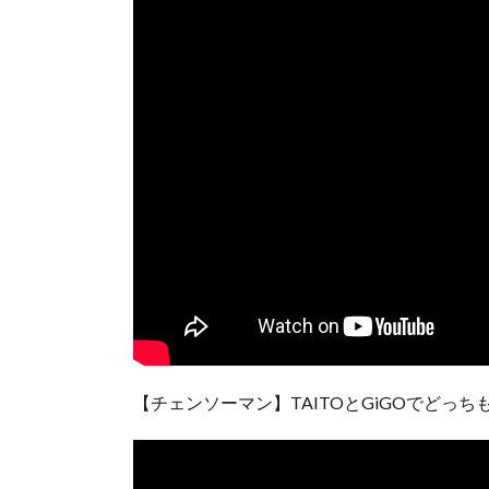
【チェンソーマン】TAITOとGiGOでどっ