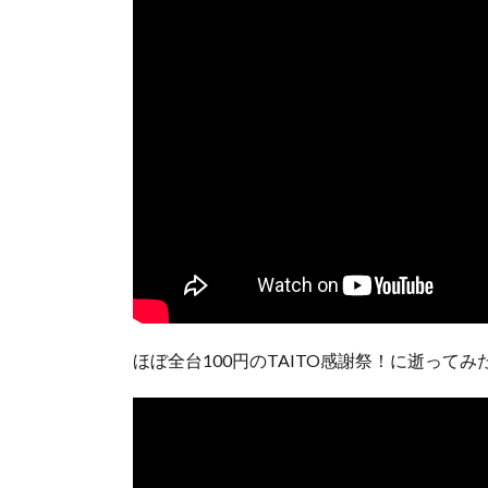
ほぼ全台100円のTAITO感謝祭！に逝ってみ