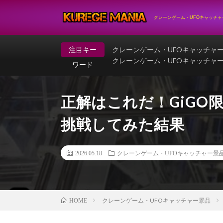
クレーンゲーム・UFOキャッチ
注目キー
クレーンゲーム・UFOキャッチャ
クレーンゲーム・UFOキャッチャ
ワード
正解はこれだ！GiGO
挑戦してみた結果
2026.05.18
クレーンゲーム・UFOキャッチャー景
クレーンゲーム・UFOキャッチャー景品
HOME