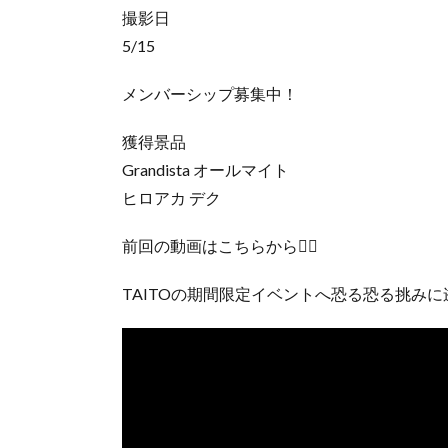
撮影日
5/15
メンバーシップ募集中！
獲得景品
Grandista オールマイト
ヒロアカ デク
前回の動画はこちらから💁‍♂️
TAITOの期間限定イベントへ恐る恐る挑み