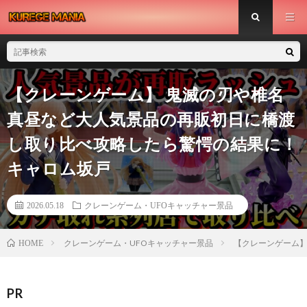
【クレーンゲーム】 鬼滅の刃や椎名
真昼など大人気景品の再販初日に橋渡
し取り比べ攻略したら驚愕の結果に！
キャロム坂戸
2026.05.18
クレーンゲーム・UFOキャッチャー景品
クレーンゲーム・UFOキャッチャー景品
【クレーンゲーム】
HOME
PR