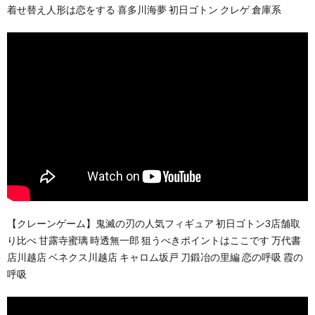
着せ替え人形は恋をする 喜多川海夢 初日ゴトン クレゲ 倉庫系
【クレーンゲーム】鬼滅の刃の人気フィギュア 初日ゴトン3店舗取
り比べ 甘露寺蜜璃 時透無一郎 狙うべきポイントはここです 万代書
店川越店 ベネクス川越店 キャロム坂戸 刀鍛冶の里編 恋の呼吸 霞の
呼吸