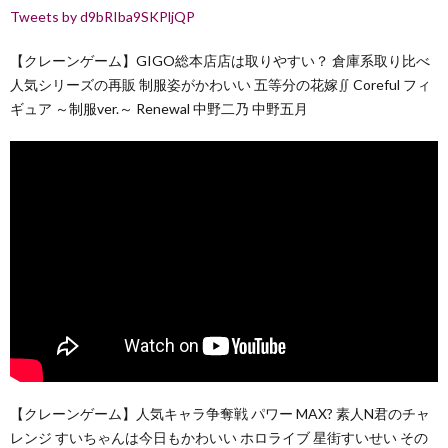
Tweets by d9bRIba9SKPljQP
【クレーンゲーム】GIGO総本店店は取りやすい？ 倉庫系取り比べ
人気シリーズの再販 制服姿がかわいい 五等分の花嫁∬ Coreful フィ
ギュア ～制服ver.～ Renewal 中野二乃 中野五月
【クレーンゲーム】人気キャラ争奪戦 パワー MAX? 素人N君のチャ
レンジ すいちゃんは今日もかわいい ホロライブ 星街すいせい その