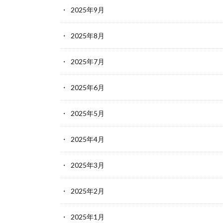
2025年9月
2025年8月
2025年7月
2025年6月
2025年5月
2025年4月
2025年3月
2025年2月
2025年1月