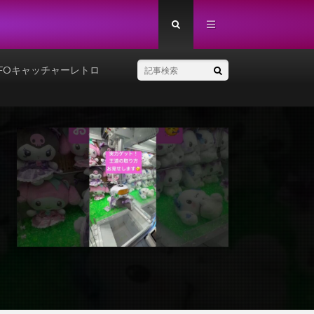
FOキャッチャーレトロ