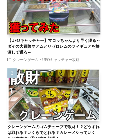
【UFOキャッチャー】マコッちゃんより早く獲る～
ダイの大冒険マアムとリゼロレムのフィギュアを橋
渡しで獲る～
クレーンゲーム・UFOキャッチャー攻略
クレーンゲームのゴムチューブで散財！？どうすれ
ば取れる？いくらでとれる？カレーメシっていく