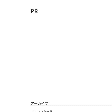
PR
アーカイブ
2026年8月