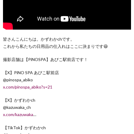
皆さんこんにちは。かずわかchです。
これから私たちの日用品の仕入れはここに決まりです😆
撮影店舗は【PiNOSPA】あびこ駅前店です！
【X】PiNO SPA あびこ駅前店
@pinospa_abiko
x.com/pinospa_abiko?s=21
【X】かずわかch
@kazuwaka_ch
x.com/kazuwaka
…
【TikTok】かずわかch