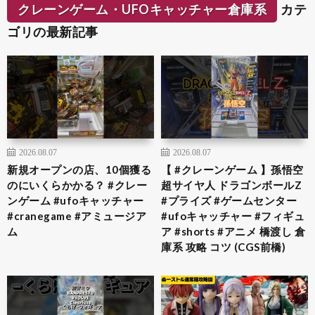
クレーンゲーム・UFOキャッチャー倉庫系
カテ
ゴリの最新記事
2026.08.07
2026.08.07
新規オープンの店、10個獲る
【 #クレーンゲーム 】孫悟空
のにいくらかかる？ #クレー
超サイヤ人 ドラゴンボールZ
ンゲーム #ufoキャッチャー
#プライズ #ゲームセンター
#cranegame #アミュージア
#ufoキャッチャー #フィギュ
ム
ア #shorts #アニメ 橋渡し 倉
庫系 攻略 コツ (CGS前橋)