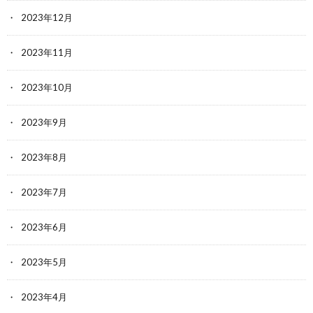
2023年12月
2023年11月
2023年10月
2023年9月
2023年8月
2023年7月
2023年6月
2023年5月
2023年4月