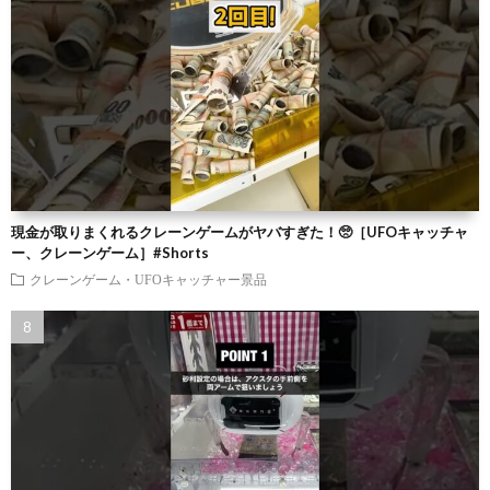
現金が取りまくれるクレーンゲームがヤバすぎた！🥺［UFOキャッチャ
ー、クレーンゲーム］#Shorts
クレーンゲーム・UFOキャッチャー景品