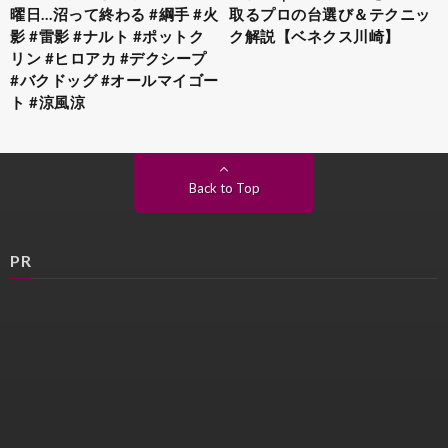
曜日…沼って終わる #綱手 #火
取るプロの台選び＆テクニッ
影 #雷影 #ナルト #ポットク
ク解説【ベネクス川崎】
リン #ヒロアカ #デクシープ
#バクドッグ #オールマイゴー
ト #涼風涼
Back to Top
PR