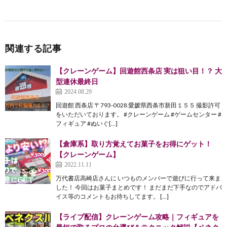
関連する記事
【クレーンゲーム】回遊館西条店 実は狙い目！？ 大
型連休最終日
2024.08.29
回遊館 西条店 〒793-0028 愛媛県西条市新田１５５ 撮影許可
をいただいております。 #クレーンゲーム #ゲームセンター #
フィギュア #ぬいぐ[…]
【倉庫系】取り方覚えてお菓子をお得にゲット！
【クレーンゲーム】
2022.11.11
万代書店高崎店さんに いつものメンバーで遊びに行って来ま
した！ 今回はお菓子まとめです！ まだまだ下手なのでアドバ
イス等のコメントもお待ちしてます。 […]
【ライブ配信】クレーンゲーム攻略｜フィギュアを