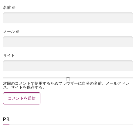
名前
※
メール
※
サイト
次回のコメントで使用するためブラウザーに自分の名前、メールアドレ
ス、サイトを保存する。
PR