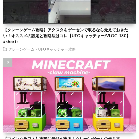
【クレーンゲーム攻略】アクスタをゲーセンで取るなら覚えておきた
い！オススメの設定と攻略法はコレ【UFOキャッチャー/VLOG-130】
#shorts
クレーンゲーム・UFOキャッチャー攻略
【マインクラフト】実際に景品が出る！クレーンゲームの作り方