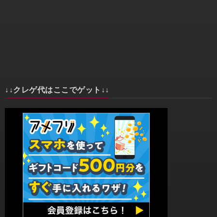
↓↓クレゲ代はここでゲット↓↓