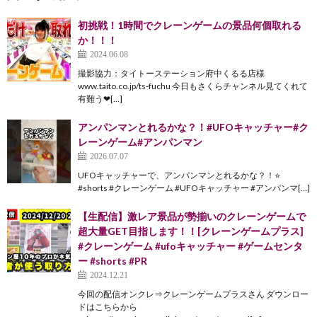
初挑戦！1時間でクレーンゲームの景品何個取れる
か！！！
2024.06.08
撮影協力：タイトーステーション府中くるる店様
www.taito.co.jp/ts-fuchu 今日もさくらチャンネル見てくれて
有難う❤[…]
アンパンマンとれるかな？！#UFOキャッチャー#ク
レーンゲーム#アンパンマン
2026.07.07
UFOキャッチャーで、アンパンマンとれるかな？！⭐️
#shorts #クレーンゲーム #UFOキャッチャー #アンパンマ[…]
【生配信】激レア景品が勢揃いのクレーンゲームで
超大量GET目指します！！[クレーンゲームプラス]
#クレーンゲーム #ufoキャッチャー #ゲームセンタ
ー #shorts #PR
2024.12.21
今回の配信オンクレ⇒クレーンゲームプラスさん ダウンロー
ドはこちらから