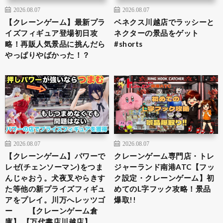
2026.08.07
2026.08.07
【クレーンゲーム】最新プラ
ベネクス川越店でラッシーと
イズフィギュア登場初日攻
ネクターの景品をゲット
略！再販人気景品に挑んだら
#shorts
やっぱりやばかった！？
2026.08.07
2026.08.07
【クレーンゲーム】パワーで
クレーンゲーム専門店・トレ
レゼ(チェンソーマン)をつま
ジャーランド南港ATC【フッ
んじゃおう。犬夜叉やらきす
ク設定・クレーンゲーム】初
た等他の新プライズフィギュ
めてのL字フック攻略！景品
アをプレイ。川万へレッツゴ
爆取!!
ー 【クレーンゲーム倉
庫】 【万代書店川越店】