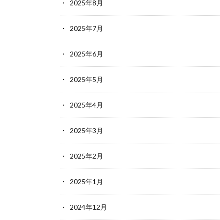
2025年8月
2025年7月
2025年6月
2025年5月
2025年4月
2025年3月
2025年2月
2025年1月
2024年12月