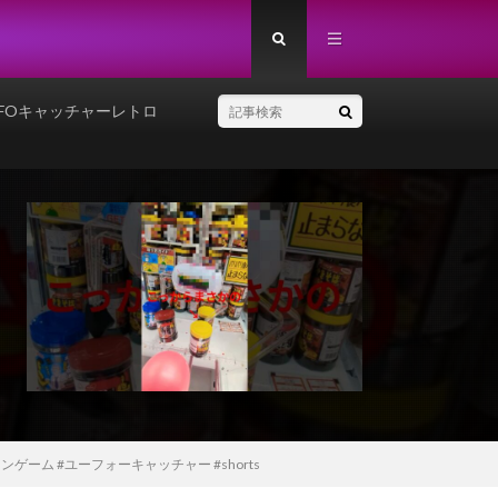
FOキャッチャーレトロ
ゲーム #ユーフォーキャッチャー #shorts