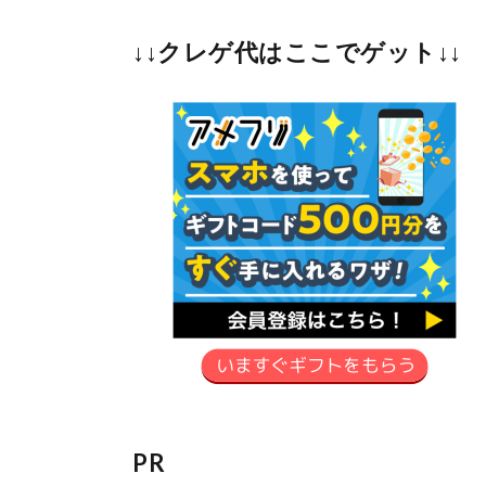
↓↓クレゲ代はここでゲット↓↓
PR