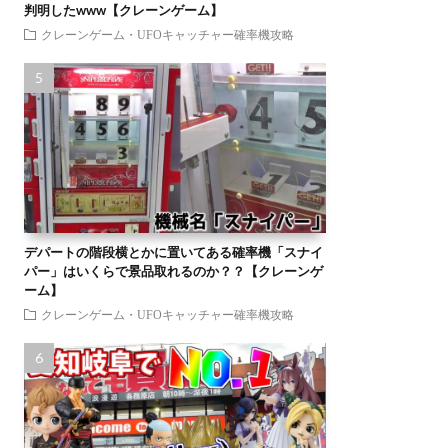
判明したwww【クレーンゲーム】
クレーンゲーム・UFOキャッチャー確率機攻略
デパートの階段横とかに置いてある確率機「スナイ
パー」はいくらで景品取れるのか？？【クレーンゲ
ーム】
クレーンゲーム・UFOキャッチャー確率機攻略