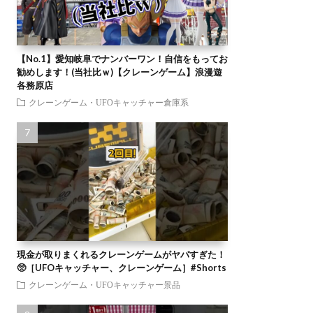
【No.1】愛知岐阜でナンバーワン！自信をもってお
勧めします！(当社比ｗ)【クレーンゲーム】浪漫遊
各務原店
クレーンゲーム・UFOキャッチャー倉庫系
現金が取りまくれるクレーンゲームがヤバすぎた！
🥺［UFOキャッチャー、クレーンゲーム］#Shorts
クレーンゲーム・UFOキャッチャー景品