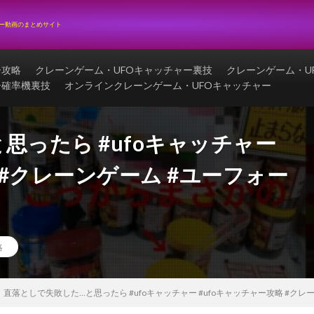
ャー動画のまとめサイト
ー攻略
クレーンゲーム・UFOキャッチャー裏技
クレーンゲーム・U
ー確率機裏技
オンラインクレーンゲーム・UFOキャッチャー
思ったら #ufoキャッチャー
 #クレーンゲーム #ユーフォー
略
直落としで失敗した…と思ったら #ufoキャッチャー #ufoキャッチャー攻略 #クレーン