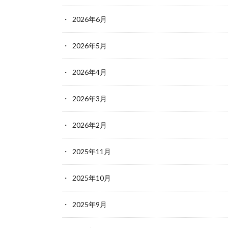
2026年6月
2026年5月
2026年4月
2026年3月
2026年2月
2025年11月
2025年10月
2025年9月