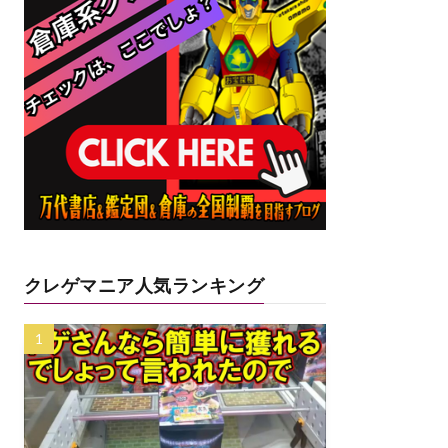
クレゲマニア人気ランキング