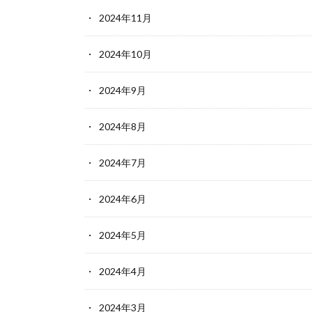
2024年11月
2024年10月
2024年9月
2024年8月
2024年7月
2024年6月
2024年5月
2024年4月
2024年3月