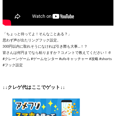
「ちょっと待ってよ！そんなことある？」
思わず声が出たリングフック設定。
300円以内に取れそうになければ引き際も大事…！？
皆さんは何円までなら粘りますか？コメントで教えてください！🥤
#クレーンゲーム #ゲームセンター #ufoキャッチャー #攻略 #shorts
#フック設定
↓↓クレゲ代はここでゲット↓↓