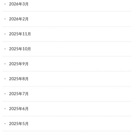
2026年3月
2026年2月
2025年11月
2025年10月
2025年9月
2025年8月
2025年7月
2025年6月
2025年5月