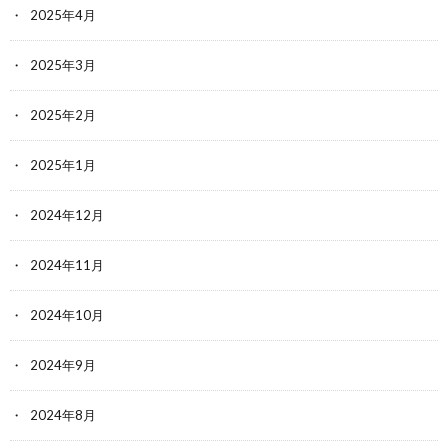
2025年4月
2025年3月
2025年2月
2025年1月
2024年12月
2024年11月
2024年10月
2024年9月
2024年8月