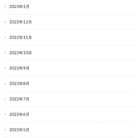
2023年1月
2022年12月
2022年11月
2022年10月
2022年9月
2022年8月
2022年7月
2022年6月
2022年5月