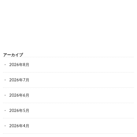
アーカイブ
2026年8月
2026年7月
2026年6月
2026年5月
2026年4月