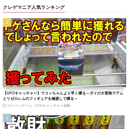
クレゲマニア人気ランキング
【UFOキャッチャー】マコッちゃんより早く獲る～ダイの大冒険マアム
とリゼロレムのフィギュアを橋渡しで獲る～
クレーンゲーム・UFOキャッチャー攻略