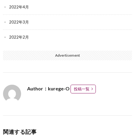
2022年4月
2022年3月
2022年2月
Advertisement
Author：kurege-O
投稿一覧
関連する記事