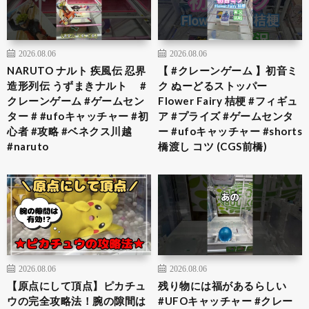
2026.08.06
2026.08.06
NARUTO ナルト 疾風伝 忍界
【 #クレーンゲーム 】初音ミ
造形列伝 うずまきナルト #
ク ぬーどるストッパー
クレーンゲーム #ゲームセン
Flower Fairy 桔梗 #フィギュ
ター # #ufoキャッチャー #初
ア #プライズ #ゲームセンタ
心者 #攻略 #ベネクス川越
ー #ufoキャッチャー #shorts
#naruto
橋渡し コツ (CGS前橋)
2026.08.06
2026.08.06
【原点にして頂点】ピカチュ
残り物には福があるらしい
ウの完全攻略法！腕の隙間は
#UFOキャッチャー #クレー