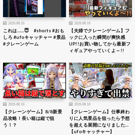
2026.08.10
2026.08.10
これは……😇 #shorts #おも
【夫婦でクレーンゲーム】フ
しろ #ufoキャッチャー #景品
ックに入った瞬間が爽快感
#クレーンゲーム
UP!!お買い物してから最新フ
ィギュアやっていくよ～!!
2026.08.10
2026.08.10
【クレーンゲーム】8/8新景
【クレーンゲーム】仕事終わ
品攻略！長い箱は縦で狙
りに人気景品を狙ったら予想
う！？
を超える展開になりました…
【ufoキャッチャー】