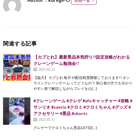
投稿一覧
関連する記事
【カプとれ】最新景品本気狩り!!設定攻略がわかる
クレーンゲーム勉強会!!
2023.02.22
【協力】 カプとれ 毎月15配信程度開催しております!! オン
ラインクレーンゲームってどうなの？ 初心者の方でも分かり
やすい形で解説しながらプレイを心[…]
#クレーンゲーム #クレゲ #ufoキャッチャー #攻略 #
サンリオ #sanrio #クロミ #クロミちゃん #グッズ #
アクセサリー #景品 #shorts
2025.05.11
クレゲーでクロミちゃん景品GET😊[…]