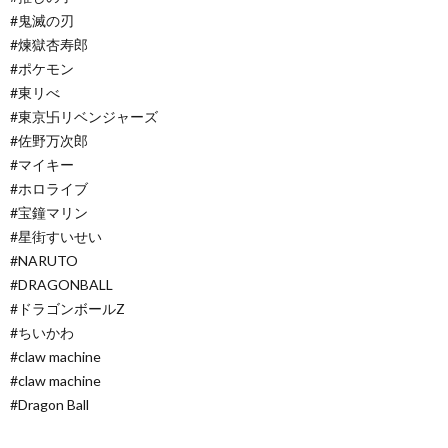
#鬼滅の刃
#煉獄杏寿郎
#ポケモン
#東リべ
#東京卐リベンジャーズ
#佐野万次郎
#マイキー
#ホロライブ
#宝鐘マリン
#星街すいせい
#NARUTO
#DRAGONBALL
#ドラゴンボールZ
#ちいかわ
#claw machine
#claw machine
#Dragon Ball