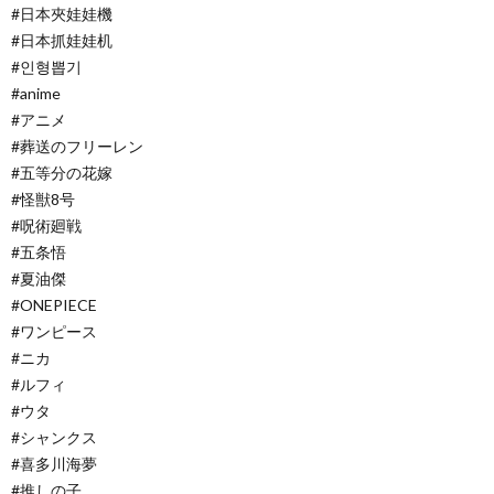
#日本夾娃娃機
#日本抓娃娃机
#인형뽑기
#anime
#アニメ
#葬送のフリーレン
#五等分の花嫁
#怪獣8号
#呪術廻戦
#五条悟
#夏油傑
#ONEPIECE
#ワンピース
#ニカ
#ルフィ
#ウタ
#シャンクス
#喜多川海夢
#推しの子