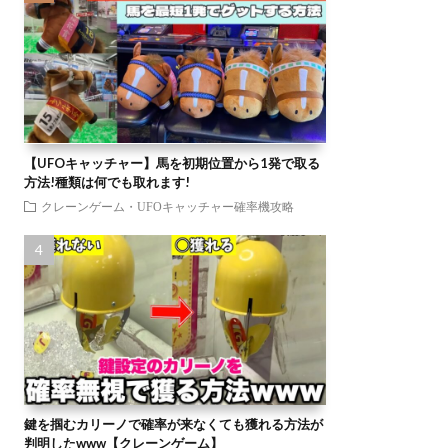
【UFOキャッチャー】馬を初期位置から1発で取る
方法!種類は何でも取れます!
クレーンゲーム・UFOキャッチャー確率機攻略
鍵を掴むカリーノで確率が来なくても獲れる方法が
判明したwww【クレーンゲーム】