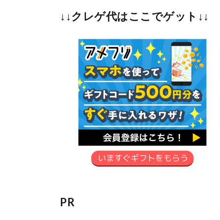
↓↓クレゲ代はここでゲット↓↓
PR