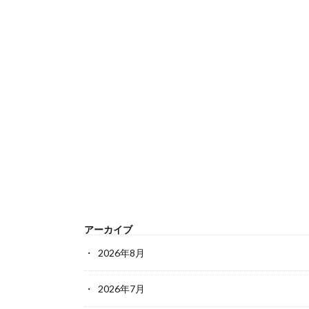
アーカイブ
2026年8月
2026年7月