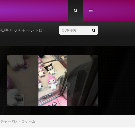
FOキャッチャーレトロ
ッチャー #レトロゲーム