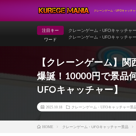
クレーンゲーム・UFOキャッチ
注目キー
クレーンゲーム・UFOキャッチャ
クレーンゲーム・UFOキャッチャ
ワード
【クレーンゲーム】関
爆誕！10000円で景
UFOキャッチャー】
2025.10.18
クレーンゲーム・UFOキャッチャー景
クレーンゲーム・UFOキャッチャー景品
HOME