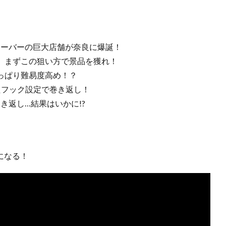
0台オーバーの巨大店舗が奈良に爆誕！
ら、まずこの狙い方で景品を獲れ！
やっぱり難易度高め！？
めたフック設定で巻き返し！
巻き返し…結果はいかに!?
になる！