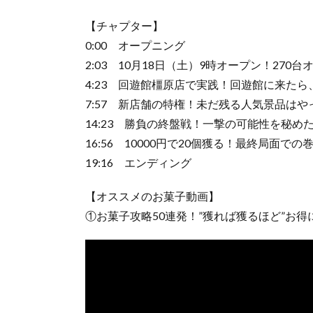
【チャプター】
0:00 オープニング
2:03 10月18日（土）9時オープン！27
4:23 回遊館橿原店で実践！回遊館に来た
7:57 新店舗の特権！未だ残る人気景品は
14:23 勝負の終盤戦！一撃の可能性を秘
16:56 10000円で20個獲る！最終局面での
19:16 エンディング
【オススメのお菓子動画】
①お菓子攻略50連発！”獲れば獲るほど”お得