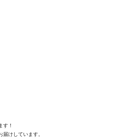
ます！
お届けしています。