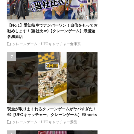
【No.1】愛知岐阜でナンバーワン！自信をもってお
勧めします！(当社比ｗ)【クレーンゲーム】浪漫遊
各務原店
クレーンゲーム・UFOキャッチャー倉庫系
現金が取りまくれるクレーンゲームがヤバすぎた！
🥺［UFOキャッチャー、クレーンゲーム］#Shorts
クレーンゲーム・UFOキャッチャー景品