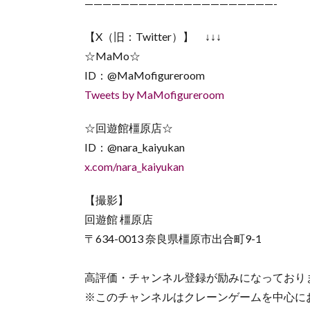
—————————————————————-
【X（旧：Twitter）】 ↓↓↓
☆MaMo☆
ID：@MaMofigureroom
Tweets by MaMofigureroom
☆回遊館橿原店☆
ID：@nara_kaiyukan
x.com/nara_kaiyukan
【撮影】
回遊館 橿原店
〒634-0013 奈良県橿原市出合町9-1
高評価・チャンネル登録が励みになっており
※このチャンネルはクレーンゲームを中心に