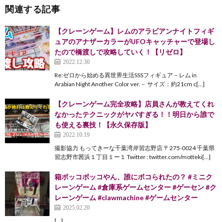
関連する記事
【クレーンゲーム】レムのアラビアンナイトフィギ
ュアのアナザーカラーがUFOキャッチャーで登場し
たので橋渡しで攻略していく！【リゼロ】
2022.12.30
Re:ゼロから始める異世界生活SSSフィギュア－レム in
Arabian Night Another Color ver.－ サイズ：約21cm c[…]
【クレーンゲーム完全攻略】店員さんが教えてくれ
なかったテクニックがヤバすぎる！！明日から誰で
も使える裏技！【永久保存版】
2022.10.19
撮影協力 もってきーな千葉湾岸習志野店 〒275-0024 千葉県
習志野市茜浜１丁目１ー１ Twitter : twitter.com/motteki[…]
箱ボッコボッコやん、誰にボコられたの？ #ミニク
レーンゲーム #倉庫系ゲームセンター #ゲーセン #ク
レーンゲーム #clawmachine #ゲームセンター
2025.02.20
[…]