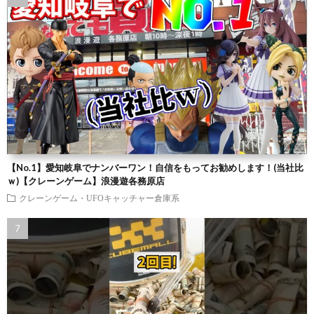
【No.1】愛知岐阜でナンバーワン！自信をもってお勧めします！(当社比
ｗ)【クレーンゲーム】浪漫遊各務原店
クレーンゲーム・UFOキャッチャー倉庫系