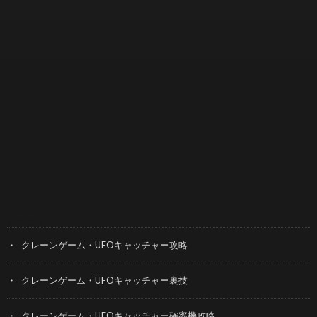
カテゴリー
クレーンゲーム・UFOキャッチャー攻略
クレーンゲーム・UFOキャッチャー裏技
クレーンゲーム・UFOキャッチャー確率機攻略