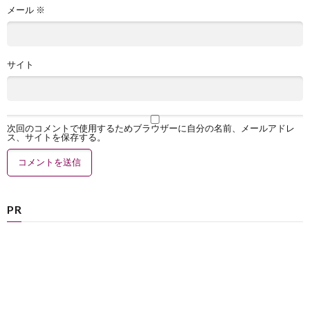
メール
※
サイト
次回のコメントで使用するためブラウザーに自分の名前、メールアドレ
ス、サイトを保存する。
PR