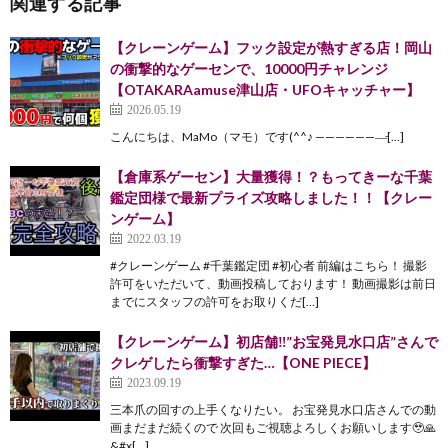
関連する記事
【クレーンゲーム】フック設定が熱すぎる店！岡山
の衝撃的なゲーセンで、10000円チャレンジ
【OTAKARAamuse津山店・UFOキャッチャー】
2026.05.19
こんにちは、MaMo（マモ）です(^^♪ ———————̵[…]
【倉庫系ゲーセン】大量獲得！？もってきーな千葉
鑑定団様で最新プライズ攻略しました！！【クレー
ンゲーム】
2022.03.19
#クレーンゲーム #千葉鑑定団 #初心者 前編はこちら！ 撮影
許可をいただいて、動画投稿しております！ 動画撮影は前日
までにスタッフの許可をお取りくだ[…]
【クレーンゲーム】初店舗‼︎”お宝発見水口店”さんで
クレゲしたら衝撃すぎた…【ONE PIECE】
2023.09.19
三本爪の回すの上手くなりたい。 お宝発見水口店さんでの動
画まだまだ続くので 次回もご視聴よろしくお願いします🥹🙏
&#x[…]