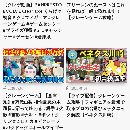
【クレゲ動画】BANPRESTO
フリーレンのぬーストはこれ
EVOLVE Clearluxe くらげ #
を見れば一瞬で取れます！
初音ミク #フィギュア #クレ
【クレーンゲーム攻略】
ーンゲーム #ゲームセンター
#プライズ獲得 #ufoキャッチ
ャー #ゲーセン #倉庫系
2026.08.07
2026.08.06
【クレーンゲーム】【倉庫
【ライブ配信】クレーンゲー
系】#万代山梨 相性最悪の木
ム攻略｜フィギュアを最短で
曜日…沼って終わる #綱手 #火
取るプロの台選び＆テクニッ
影 #雷影 #ナルト #ポットク
ク解説【ベネクス川崎】
リン #ヒロアカ #デクシープ
#バクドッグ #オールマイゴー