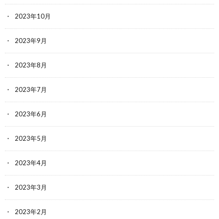
2023年10月
2023年9月
2023年8月
2023年7月
2023年6月
2023年5月
2023年4月
2023年3月
2023年2月