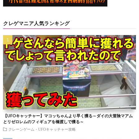
クレゲマニア人気ランキング
【UFOキャッチャー】マコッちゃんより早く獲る～ダイの大冒険マアム
とリゼロレムのフィギュアを橋渡しで獲る～
クレーンゲーム・UFOキャッチャー攻略