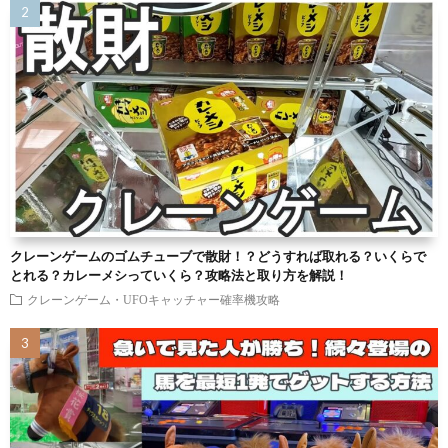
クレーンゲームのゴムチューブで散財！？どうすれば取れる？いくらで
とれる？カレーメシっていくら？攻略法と取り方を解説！
クレーンゲーム・UFOキャッチャー確率機攻略