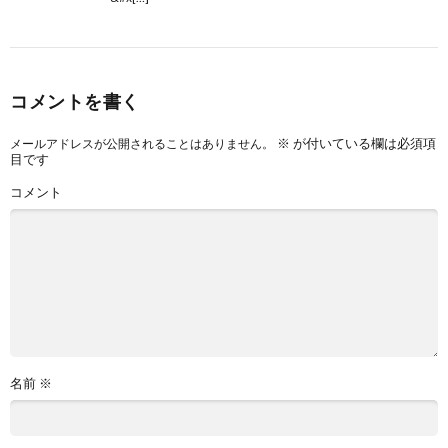
コメントを書く
※
が付いている欄は必須項
メールアドレスが公開されることはありません。
目です
コメント
名前
※