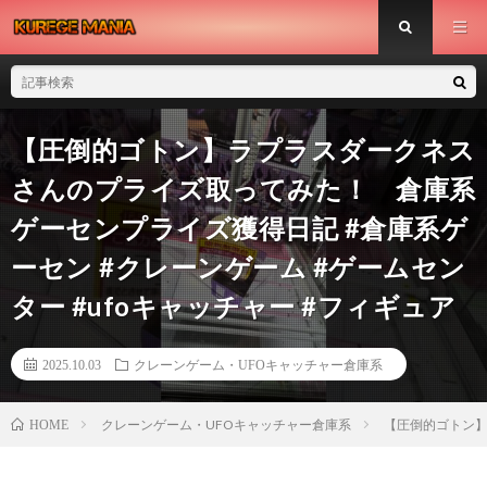
【圧倒的ゴトン】ラプラスダークネス
さんのプライズ取ってみた！ 倉庫系
ゲーセンプライズ獲得日記 #倉庫系ゲ
ーセン #クレーンゲーム #ゲームセン
ター #ufoキャッチャー #フィギュア
2025.10.03
クレーンゲーム・UFOキャッチャー倉庫系
クレーンゲーム・UFOキャッチャー倉庫系
【圧倒的ゴトン】
HOME