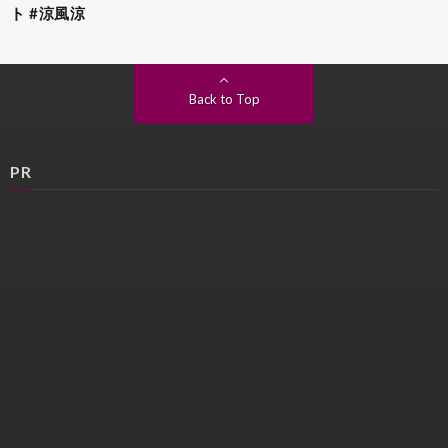
ト #涼風涼
Back to Top
PR