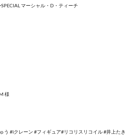
ES〜SPECIAL マーシャル・D・ティーチ
M 様
ゅう #iクレーン #フィギュア#リコリスリコイル #井上たき