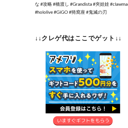
な #攻略 #橋渡し #Grandista #夾娃娃 #cla
#hololive #GiGO #猗窩座 #鬼滅の刃
↓↓クレゲ代はここでゲット↓↓