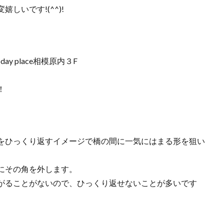
しいです!(^^)!
y place相模原内３F
！
。
をひっくり返すイメージで橋の間に一気にはまる形を狙い
にその角を外します。
がることがないので、ひっくり返せないことが多いです