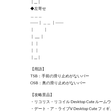
｜__｜
◆左寄せ
＿＿＿
――｜ ＿＿ ｜――
｜ ｜
｜ ___ ｜
｜ ｜
｜ ｜
｜__｜
【用語】
TSB：手前の滑り止めがないバー
OSB：奥の滑り止めがないバー
【攻略景品】
・リコリス・リコイル Desktop Cute ルームウ
・デート・ア・ライブV Desktop Cute フィ