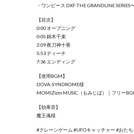
・ワンピース DXF THE GRANDLINE SERI
【目次】
0:00 オープニング
0:05 錦木千束
2:09 夜刀神十香
5:53 ティーチ
7:36 エンディング
【使用BGM】
DOVA-SYNDROME様
MOMIZizm MUSiC（もみじば）｜フリーBG
【効果音】
魔王魂様
#クレーンゲーム #UFOキャッチャー #おたち