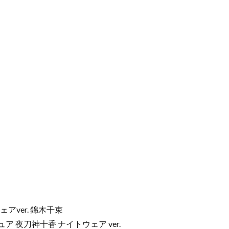
ェアver. 錦木千束
ギュア 夜刀神十香 ナイトウェア ver.