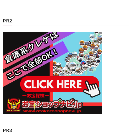
PR2
PR3