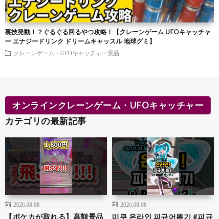
裏技発動！？ぐるぐる回るやつ攻略！【クレーンゲーム UFOキャッチャ
ー エナジードリンク ドリームキャッスル 地球グミ】
クレーンゲーム・UFOキャッチャー景品
オンラインクレーンゲーム・UFOキャッチャー
カテゴリの最新記事
2026.08.08
2026.08.08
【ポケカが取れる】高額景品
미쿠 온라인 피규어뽑기 #피규