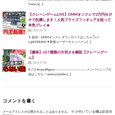
?view_a[…]
【クレーンゲームLIVE】DMMオンクレで2万円分ガ
チで乱獲します！人気プライズフィギュアを狙って
本気プレイ🔥
2026.05.10
📱 提供：DMMオンクレ ダウンロードはこちら👇 👉
x.gd/HDMN0 ▼新規ユーザーキャンペーン[…]
【趣味】GET順路の大切さを解説【クレーンゲー
ム】
2024.07.09
#ゾロ #new #figure ‐‐‐‐‐‐‐‐‐‐‐‐‐‐‐‐‐‐‐‐‐‐‐‐‐‐‐‐‐‐ メンバーシップ入
会はこちら！ www.youtube.[…]
コメントを書く
※
が付いている欄は必須項
メールアドレスが公開されることはありません。