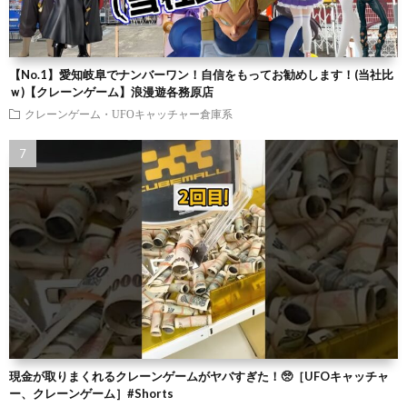
【No.1】愛知岐阜でナンバーワン！自信をもってお勧めします！(当社比
ｗ)【クレーンゲーム】浪漫遊各務原店
クレーンゲーム・UFOキャッチャー倉庫系
現金が取りまくれるクレーンゲームがヤバすぎた！🥺［UFOキャッチャ
ー、クレーンゲーム］#Shorts