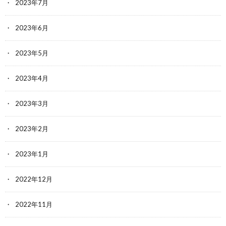
2023年7月
2023年6月
2023年5月
2023年4月
2023年3月
2023年2月
2023年1月
2022年12月
2022年11月