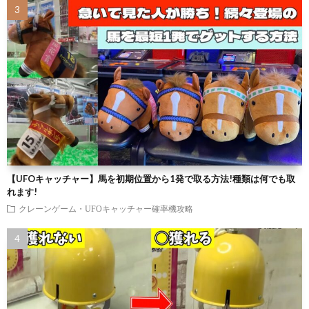
【UFOキャッチャー】馬を初期位置から1発で取る方法!種類は何でも取
れます!
クレーンゲーム・UFOキャッチャー確率機攻略