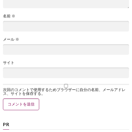
名前
※
メール
※
サイト
次回のコメントで使用するためブラウザーに自分の名前、メールアドレ
ス、サイトを保存する。
PR