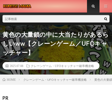
黄色の大量鎖の中に大当たりがあるら
しいww【クレーンゲーム／UFOキャ
ッチャー】
2025.07.08
クレーンゲーム・UFOキャッチャー確率機攻略
クレーンゲーム・UFOキャッチャー確率機攻略
黄色の大量鎖
HOME
PR