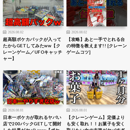
2026.08.02
2026.08.02
超高額ポケカパックが入って
【攻略】あと一手でとれる台
たからGETしてみたww【ク
の特徴を教えます!! [クレーン
レーンゲーム／UFOキャッチ
ゲームコツ]
ャー】
2026.08.01
2026.08.01
日本一ポケカが取れるヤバい
【クレーンゲーム】定価より
店で200パックGETして開封
も安く取れ！！お菓子を安く
した結果がヤバいww【ポケ
取りたい女の末路がヤバすぎ