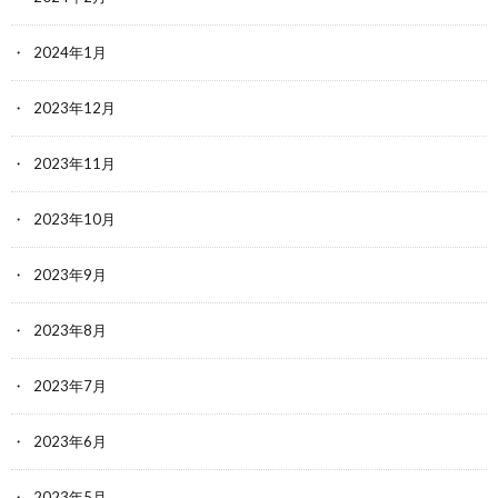
2024年1月
2023年12月
2023年11月
2023年10月
2023年9月
2023年8月
2023年7月
2023年6月
2023年5月