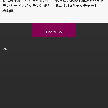
モンカード／ポケモン】まと
る…【ufoキャッチャー】
め動画
Back to Top
PR