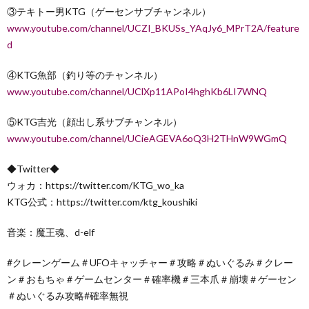
③テキトー男KTG（ゲーセンサブチャンネル）
www.youtube.com/channel/UCZI_BKUSs_YAqJy6_MPrT2A/feature
d
④KTG魚部（釣り等のチャンネル）
www.youtube.com/channel/UClXp11APoI4hghKb6LI7WNQ
⑤KTG吉光（顔出し系サブチャンネル）
www.youtube.com/channel/UCieAGEVA6oQ3H2THnW9WGmQ
◆Twitter◆
ウォカ：https://twitter.com/KTG_wo_ka
KTG公式：https://twitter.com/ktg_koushiki
音楽：魔王魂、d-elf
#クレーンゲーム＃UFOキャッチャー＃攻略＃ぬいぐるみ＃クレー
ン＃おもちゃ＃ゲームセンター＃確率機＃三本爪＃崩壊＃ゲーセン
＃ぬいぐるみ攻略#確率無視