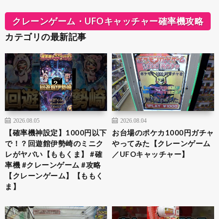
クレーンゲーム・UFOキャッチャー確率機攻略
カテゴリの最新記事
2026.08.05
2026.08.04
【確率機神設定】1000円以下
お台場のポケカ1000円ガチャ
で！？回遊館伊勢崎のミニク
やってみた【クレーンゲーム
レがヤバい【ももくま】 #確
／UFOキャッチャー】
率機 #クレーンゲーム #攻略
【クレーンゲーム】【ももく
ま】