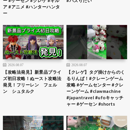
ー #ゲーセン #クレゲ #キル
#バズりたい
ア #アニメ #ハンターハンタ
ー
2026.08.07
2026.08.07
【攻略法発見】新景品プライ
【クレゲ】タグ掛けからのく
ズ初日攻略！ぬースト攻略法
るりんぱ！#クレーンゲーム
発見！フリーレン フェル
攻略 #ゲームセンター #クレ
ン シュタルク
ーンゲーム #clawmachine
#japantravel #ufoキャッチ
ャー #ゲーセン #shorts