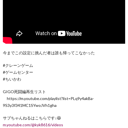
今までこの設定に挑んだ者は誰も帰ってこなかった
#クレーンゲーム
#ゲームセンター
#ちいかわ
GIGO死闘編再生リスト
https://m.youtube.com/playlist?list=PLq9y4akBa-
9S3y3f341MC1SYwoJVh1gha
サブちゃんねるはこちらです↓😆
m.youtube.com/@kyk8616/videos