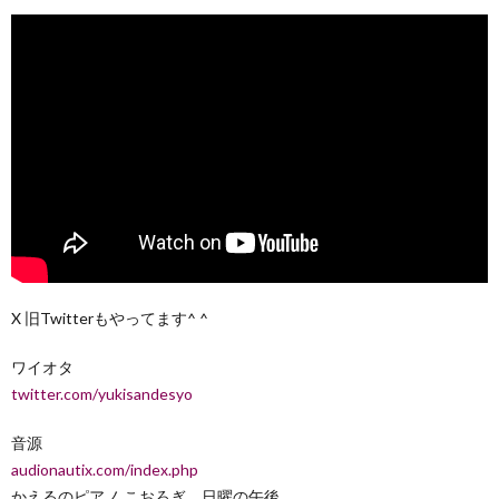
X 旧Twitterもやってます^ ^
ワイオタ
twitter.com/yukisandesyo
音源
audionautix.com/index.php
かえるのピアノ こおろぎ、日曜の午後