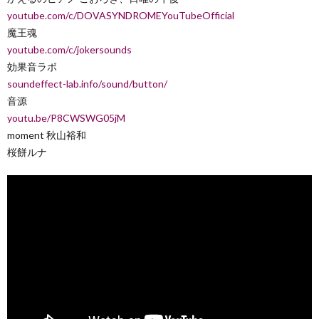
youtube.com/c/DOVASYNDROMEYouTubeOfficial
魔王魂
youtube.com/c/jokersounds
効果音ラボ
soundeffect-lab.info/sound/button/
音源
youtu.be/P8CWSWG05jM
moment 秋山裕和
桜餅ルナ