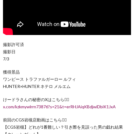
撮影許可済
撮影日
7/3
獲得景品
ワンピース トラファルガーロー ルフィ
HUNTER×HUNTER ネテロ メルエム
けードラさんの秘密のXはこちら💁‍♂️
x.com/kzkmywlrrn73876?s=21&t=erRHJAiqKBdjwiDbiK1JxA
前回のCGS岩槻店動画はこちら💁‍♂️
【CGS岩槻】どれが1番難しい？引き際を見誤った男の戯れ結果