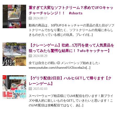
重すぎて大変なソフトクリーム？求めてUFOキャッ
チャーチャレンジ！！ #shorts
2024.09.17
動画の商品は、10円UFOキャッチャーの景品の見た目がソフ
トクリームでかなり重たく、ソフトクリームの先端に水らし
きものが入っている感じの玩具。プレイの[…]
【クレーンゲーム】壮絶…1万円を使って人気景品を
狙ってみたら驚愕な結果に！？ufoキャッチャー】
2024.08.29
全ては自分との戦い☹️ メンバーシップ始めました↓
www.youtube.com/channel/UClioceba2o[…]
【ゲリラ配信2日目】ハルヒGETして帰ります【ク
レーンゲーム】
2025.02.03
スーパーウェーブ柏店様にてLIVE配信を行います！新プライ
ズや個人的に欲しいものをGETしていきたいと思います！こ
のLIVE配信は攻略配信ではなく、あ[…]