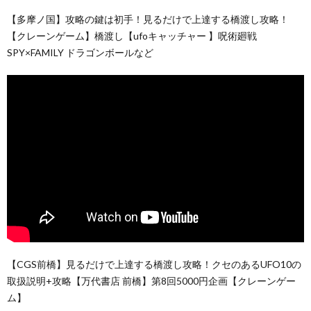
【多摩ノ国】攻略の鍵は初手！見るだけで上達する橋渡し攻略！
【クレーンゲーム】橋渡し【ufoキャッチャー 】呪術廻戦
SPY×FAMILY ドラゴンボールなど
【CGS前橋】見るだけで上達する橋渡し攻略！クセのあるUFO10の
取扱説明+攻略【万代書店 前橋】第8回5000円企画【クレーンゲー
ム】