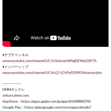
♦︎サブチャンネル
www.youtube.com/channel/UCJUI6ukJachNVgDEWqOXF7A
♦︎メンバーシップ
www.youtube.com/channel/UCVsQ7-jOVFeFDR9DS4xxrew/join
——————-
DMMオンクレ
onkure.dmm.com
AppStore：https://apps.apple.com/jp/app/id1608880742
Google Play：https://play.google.com/store/apps/details?