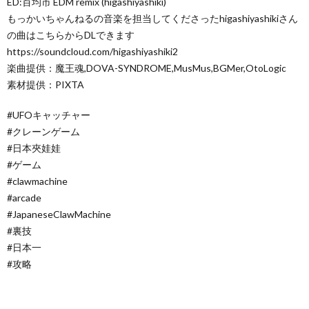
ED:百均市 EDM remix (higashiyashiki)
もっかいちゃんねるの音楽を担当してくださったhigashiyashikiさん
の曲はこちらからDLできます
https://soundcloud.com/higashiyashiki2
楽曲提供：魔王魂,DOVA-SYNDROME,MusMus,BGMer,OtoLogic
素材提供：PIXTA
#UFOキャッチャー
#クレーンゲーム
#日本夾娃娃
#ゲーム
#clawmachine
#arcade
#JapaneseClawMachine
#裏技
#日本一
#攻略