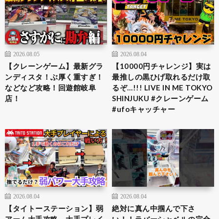
2026.08.05
2026.08.04
【クレーンゲーム】最新グラ
【10000円チャレンジ】実は
ンディスタ！ぶ厚く重すぎ！
最推しの黒ひげ取れるだけ取
などなど攻略！回遊館岐阜
るぞ…!!! LIVE IN ME TOKYO
店！
SHINJUKU #クレーンゲーム
#ufoキャッチャー
2026.08.04
2026.08.04
【タイトーステーション】弱
絶対に真ん中掴んで下さ
アーム大手攻略。大手プレイ
い！！ラバーシャベルの完全