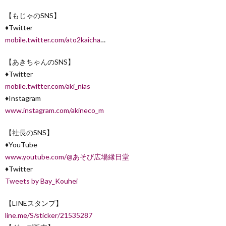
【もじゃのSNS】
♦︎Twitter
mobile.twitter.com/ato2kaicha
…
【あきちゃんのSNS】
♦︎Twitter
mobile.twitter.com/aki_nias
♦︎Instagram
www.instagram.com/akineco_m
【社長のSNS】
♦︎YouTube
www.youtube.com/@あそび広場縁日堂
♦︎Twitter
Tweets by Bay_Kouhei
【LINEスタンプ】
line.me/S/sticker/21535287