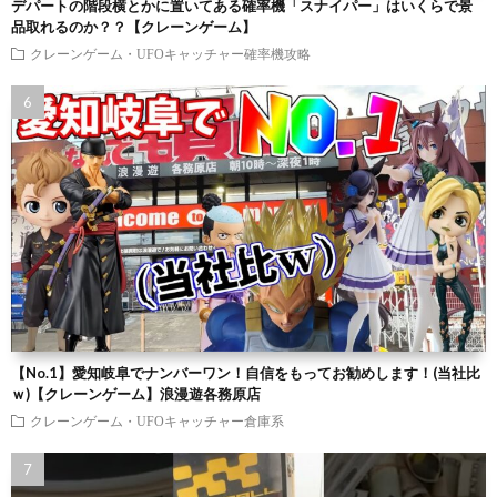
デパートの階段横とかに置いてある確率機「スナイパー」はいくらで景
品取れるのか？？【クレーンゲーム】
クレーンゲーム・UFOキャッチャー確率機攻略
【No.1】愛知岐阜でナンバーワン！自信をもってお勧めします！(当社比
ｗ)【クレーンゲーム】浪漫遊各務原店
クレーンゲーム・UFOキャッチャー倉庫系