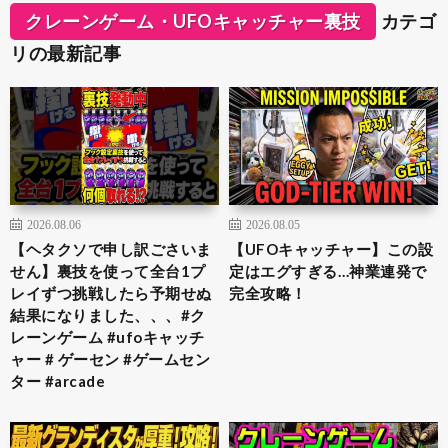
クレーンゲーム・UFOキャッチャー裏技
カテゴ
リの最新記事
2026.08.06
2026.08.05
【ヘタクソで申し訳ごさいま
【UFOキャッチャー】この設
せん】裏技を使って全台1プ
定はエグすぎる…神業連発で
レイずつ挑戦したら予期せぬ
完全攻略！
結果になりました、、、#ク
レーンゲーム #ufoキャッチ
ャー # ゲーセン #ゲームセン
ター #arcade