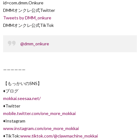
id=com.dmm.Onkure
DMMオンクレ公式Twitter
Tweets by DMM_onkure
DMMオンクレ公式TikTok
@dmm_onkure
——————
【もっかいのSNS】
♦︎ブログ
mokkai.seesaa.net/
♦︎Twitter
mobile.twitter.com/one_more_mokkai
♦︎Instagram
www.instagram.com/one_more_mokkai
♦︎TikTok:
www.tiktok.com/@clawmachine_mokkai