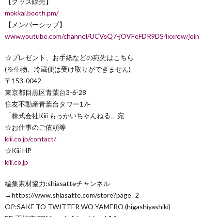
【グッズ販売】
mokkai.booth.pm/
【メンバーシップ】
www.youtube.com/channel/UCVsQ7-jOVFeFDR9DS4xxrew/join
☆プレゼント、お手紙などの宛先はこちら
(※生物、冷蔵便は受け取りができません)
〒153-0042
東京都目黒区青葉台3-6-28
住友不動産青葉台タワー17F
「株式会社Kiii もっかいちゃんねる」宛
☆お仕事のご依頼等
kiii.co.jp/contact/
☆Kiii HP
kiii.co.jp
編集素材協力:shiasatteチャンネル
→https://www.shiasatte.com/store?page=2
OP:SAKE TO TWITTER WO YAMERO (higashiyashiki)