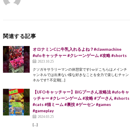
関連する記事
オロナミンCに牛乳入れるよね？#clawmachine
#ufoキャッチャー #クレーンゲーム #攻略 #shorts
2023.10.25
クソガキサラリーマンの休憩室です(-ω-)/ こちらはメインチ
ャンネルでは出来ない様な好きなことを全力で楽しむチャン
ネルです‼︎ 不定期[…]
【UFOキャッチャー】BIGプーさん攻略法 #ufoキャ
ッチャー #クレーンゲーム #攻略 #プーさん #shorts
#cats #猫ミーム #裏技 #ゲーセン #games
#gameplay
2024.03.25
[…]