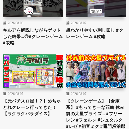
2026.08.08
2026.08.07
キルアを解説しながらゲット
超わかりやすい刺し回し #ク
した結果…🙃#クレーンゲーム
レーンゲーム #攻略
#攻略
2026.08.07
2026.08.07
【元パチスロ屋！？】めちゃ
【クレーンゲーム】【倉庫
とれクレーン行ってきた！
系】 #もってきーな韮崎 休み
【ラクラクパラダイス】
前の大量プライズ… #フリー
レン #フェルン #シュタルク
#レゼ #初音ミク #竈門炭治郎