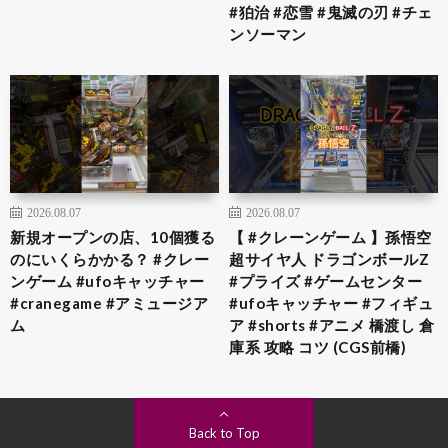
#狛治 #恋雪 #鬼滅の刃 #チェ
ンソーマン
2026.08.07
2026.08.07
新規オープンの店、10個獲る
【 #クレーンゲーム 】孫悟空
のにいくらかかる？ #クレー
超サイヤ人 ドラゴンボールZ
ンゲーム #ufoキャッチャー
#プライズ #ゲームセンター
#cranegame #アミュージア
#ufoキャッチャー #フィギュ
ム
ア #shorts #アニメ 橋渡し 倉
庫系 攻略 コツ (CGS前橋)
Back to Top