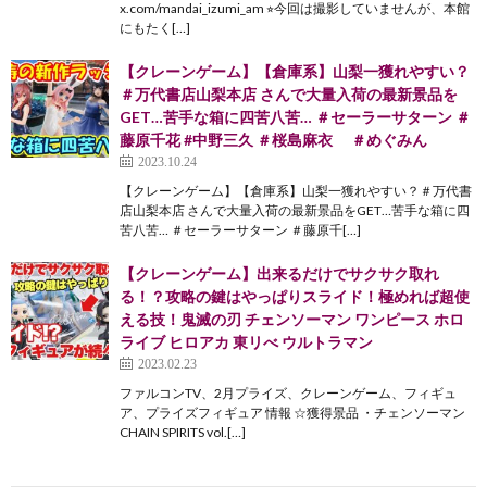
x.com/mandai_izumi_am ⭐︎今回は撮影していませんが、本館
にもたく[…]
【クレーンゲーム】【倉庫系】山梨一獲れやすい？
＃万代書店山梨本店 さんで大量入荷の最新景品を
GET…苦手な箱に四苦八苦… ＃セーラーサターン ＃
藤原千花 #中野三久 ＃桜島麻衣 ＃めぐみん
2023.10.24
【クレーンゲーム】【倉庫系】山梨一獲れやすい？＃万代書
店山梨本店 さんで大量入荷の最新景品をGET…苦手な箱に四
苦八苦… ＃セーラーサターン ＃藤原千[…]
【クレーンゲーム】出来るだけでサクサク取れ
る！？攻略の鍵はやっぱりスライド！極めれば超使
える技！鬼滅の刃 チェンソーマン ワンピース ホロ
ライブ ヒロアカ 東リべ ウルトラマン
2023.02.23
ファルコンTV、2月プライズ、クレーンゲーム、フィギュ
ア、プライズフィギュア 情報 ☆獲得景品 ・チェンソーマン
CHAIN SPIRITS vol.[…]