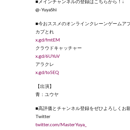
■メインチャンネルの登録はこちらから！↓
@-YuyaShi
■今おススメのオンラインクレーンゲームア
カプとれ
x.gd/fmtEM
クラウドキャッチャー
x.gd/6UYuV
アラクレ
x.gd/to5EQ
【出演】
青：ユウヤ
■高評価とチャンネル登録をぜひよろしくお
Twitter
twitter.com/MasterYuya_