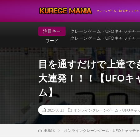
クレーンゲーム・UFOキャッチ
注目キー
クレーンゲーム・UFOキャッチャ
クレーンゲーム・UFOキャッチャ
ワード
目を通すだけで上達で
大連発！！！【UFO
ム】
2025.06.21
オンラインクレーンゲーム・UFOキャ
オンラインクレーンゲーム・UFOキャッチャ
HOME