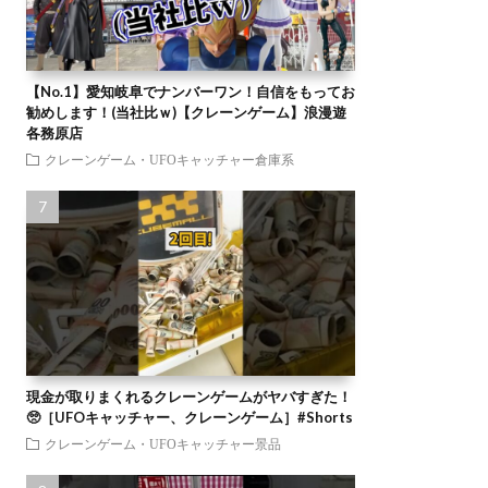
【No.1】愛知岐阜でナンバーワン！自信をもってお
勧めします！(当社比ｗ)【クレーンゲーム】浪漫遊
各務原店
クレーンゲーム・UFOキャッチャー倉庫系
現金が取りまくれるクレーンゲームがヤバすぎた！
🥺［UFOキャッチャー、クレーンゲーム］#Shorts
クレーンゲーム・UFOキャッチャー景品