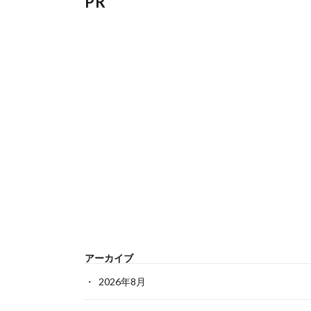
PR
アーカイブ
2026年8月