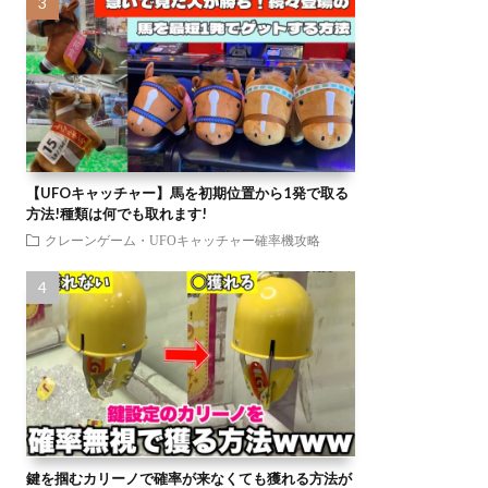
【UFOキャッチャー】馬を初期位置から1発で取る
方法!種類は何でも取れます!
クレーンゲーム・UFOキャッチャー確率機攻略
鍵を掴むカリーノで確率が来なくても獲れる方法が