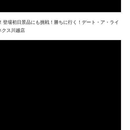
！登場初日景品にも挑戦！勝ちに行く！デート・ア・ライ
ベネクス川越店