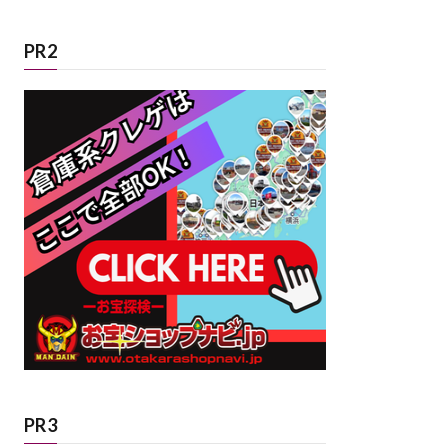
PR2
PR3