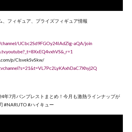
ーム、フィギュア、プライズフィギュア情報
/channel/UCbc2Sd9FGOy24IAdZig-aQA/join
.tv.youtube?_t=8XxEQ4vxhVS&_r=1
com/p/ClsvekSvSkw/
ontvchannel?s=21&t=VL7Pc2LyKAxhDaC7Xhyj2Q
24年7月バンプレストまとめ！今月も激熱ラインナップが
の刃 #NARUTO #ハイキュー