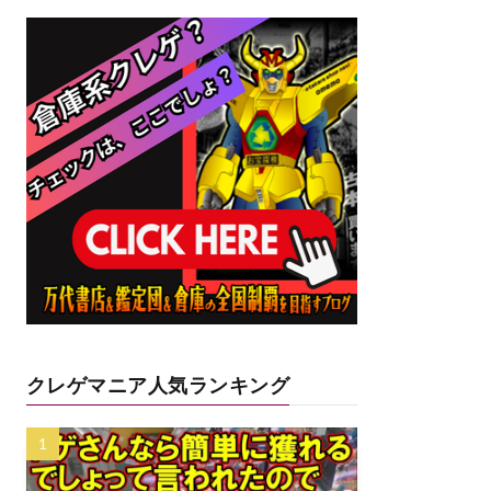
クレゲマニア人気ランキング