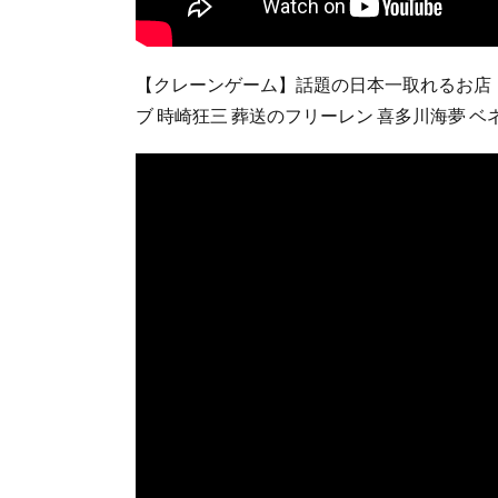
【クレーンゲーム】話題の日本一取れるお店
ブ 時崎狂三 葬送のフリーレン 喜多川海夢 