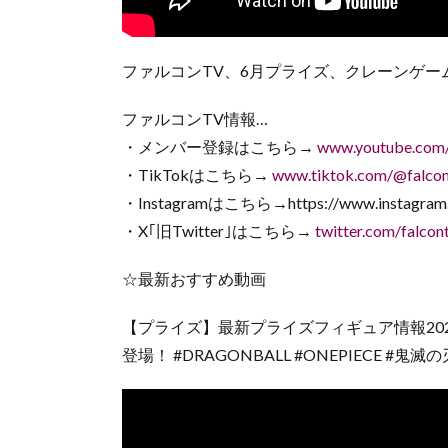
ファルコンTV、6月プライズ、クレーンゲ
ファルコンTV情報…
・メンバー登録はこちら→
www.youtube.com
・TikTokはこちら→
www.tiktok.com/@falcon
・Instagramはこちら→https://www.instagram.
・X｢旧Twitter｣はこちら→
twitter.com/falc
☆最新おすすめ動画
【プライズ】最新プライズフィギュア情報20
登場！ #DRAGONBALL #ONEPIECE #鬼滅