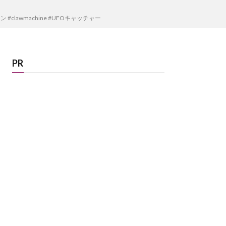
lawmachine #UFOキャッチャー
PR