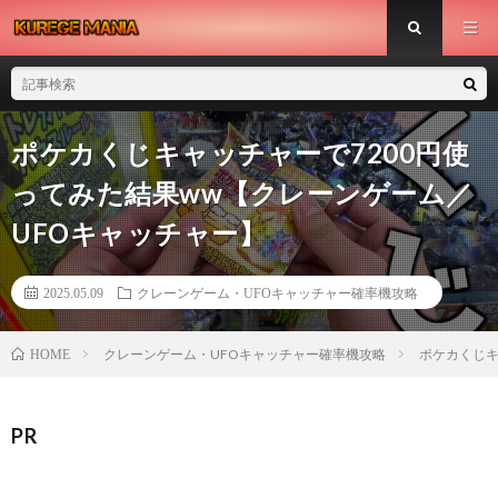
ポケカくじキャッチャーで7200円使
ってみた結果ww【クレーンゲーム／
UFOキャッチャー】
2025.05.09
クレーンゲーム・UFOキャッチャー確率機攻略
クレーンゲーム・UFOキャッチャー確率機攻略
ポケカくじキ
HOME
PR