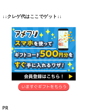
↓↓クレゲ代はここでゲット↓↓
PR