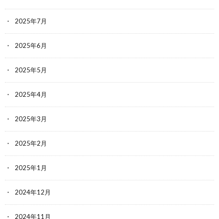
2025年7月
2025年6月
2025年5月
2025年4月
2025年3月
2025年2月
2025年1月
2024年12月
2024年11月