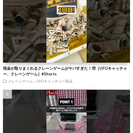
現金が取りまくれるクレーンゲームがヤバすぎた！🥺［UFOキャッチャ
ー、クレーンゲーム］#Shorts
クレーンゲーム・UFOキャッチャー景品