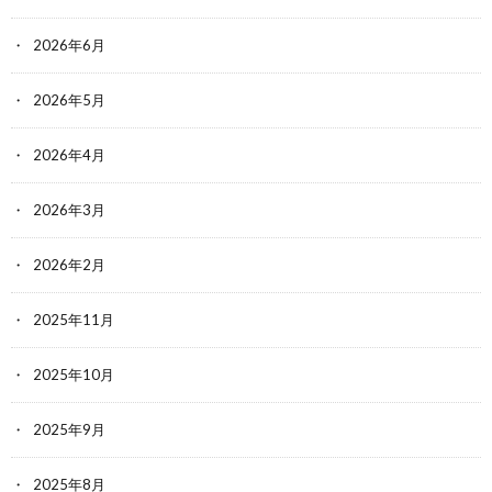
2026年6月
2026年5月
2026年4月
2026年3月
2026年2月
2025年11月
2025年10月
2025年9月
2025年8月