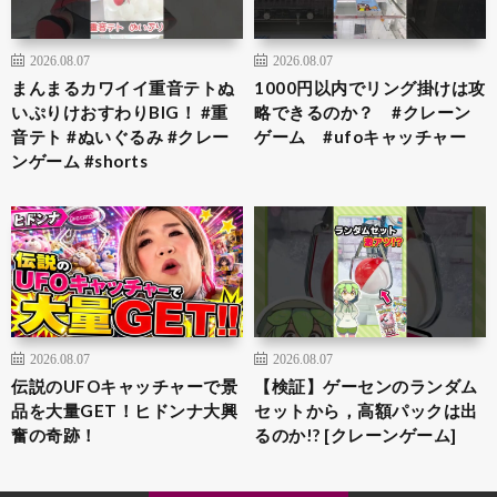
2026.08.07
2026.08.07
まんまるカワイイ重音テトぬ
1000円以内でリング掛けは攻
いぷりけおすわりBIG！ #重
略できるのか？ #クレーン
音テト #ぬいぐるみ #クレー
ゲーム #ufoキャッチャー
ンゲーム #shorts
2026.08.07
2026.08.07
伝説のUFOキャッチャーで景
【検証】ゲーセンのランダム
品を大量GET！ヒドンナ大興
セットから，高額パックは出
奮の奇跡！
るのか!? [クレーンゲーム]