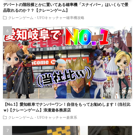
デパートの階段横とかに置いてある確率機「スナイパー」はいくらで景
品取れるのか？？【クレーンゲーム】
クレーンゲーム・UFOキャッチャー確率機攻略
【No.1】愛知岐阜でナンバーワン！自信をもってお勧めします！(当社比
ｗ)【クレーンゲーム】浪漫遊各務原店
クレーンゲーム・UFOキャッチャー倉庫系