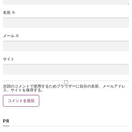
名前
※
メール
※
サイト
次回のコメントで使用するためブラウザーに自分の名前、メールアドレ
ス、サイトを保存する。
PR