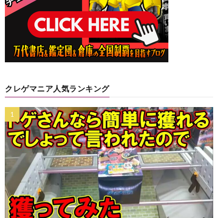
クレゲマニア人気ランキング