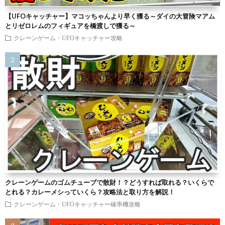
【UFOキャッチャー】マコッちゃんより早く獲る～ダイの大冒険マアム
とリゼロレムのフィギュアを橋渡しで獲る～
クレーンゲーム・UFOキャッチャー攻略
クレーンゲームのゴムチューブで散財！？どうすれば取れる？いくらで
とれる？カレーメシっていくら？攻略法と取り方を解説！
クレーンゲーム・UFOキャッチャー確率機攻略