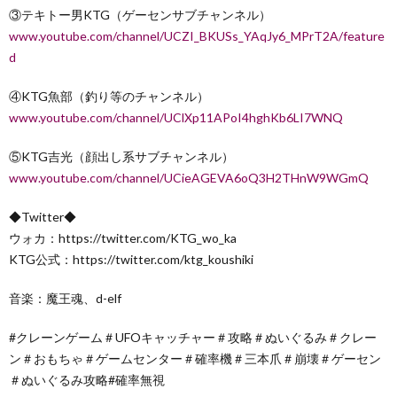
③テキトー男KTG（ゲーセンサブチャンネル）
www.youtube.com/channel/UCZI_BKUSs_YAqJy6_MPrT2A/feature
d
④KTG魚部（釣り等のチャンネル）
www.youtube.com/channel/UClXp11APoI4hghKb6LI7WNQ
⑤KTG吉光（顔出し系サブチャンネル）
www.youtube.com/channel/UCieAGEVA6oQ3H2THnW9WGmQ
◆Twitter◆
ウォカ：https://twitter.com/KTG_wo_ka
KTG公式：https://twitter.com/ktg_koushiki
音楽：魔王魂、d-elf
#クレーンゲーム＃UFOキャッチャー＃攻略＃ぬいぐるみ＃クレー
ン＃おもちゃ＃ゲームセンター＃確率機＃三本爪＃崩壊＃ゲーセン
＃ぬいぐるみ攻略#確率無視