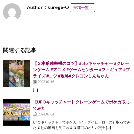
Author：kurege-O
投稿一覧
関連する記事
【３本爪確率機のコツ】#ufoキャッチャー #クレー
ンゲーム #アニメ #ゲームセンター #フィギュア #プ
ライズ #コツ #攻略#クレヨンしんちゃん
2023.02.16
[…]
【UFOキャッチャー】クレーンゲームでポケカ取っ
てみた
2024.07.04
UFOキャッチャーでポケカ（イーブイヒーローズ）取ってみ
た ⏬他の動画も見てね⏬ ⏬前回のオリパ開封[…]