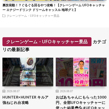
裏技発動！？ぐるぐる回るやつ攻略！【クレーンゲーム UFOキャッチャ
ー エナジードリンク ドリームキャッスル 地球グミ】
クレーンゲーム・UFOキャッチャー景品
クレーンゲーム・UFOキャッチャー景品
カテゴ
リの最新記事
2026.08.07
2026.08.07
HUNTER×HUNTER キルア
おばあちゃんにもらった1000
強ねじれ台攻略
円、全部UFOキャッチャーに
使った結果😳💦 #UFOキャッ