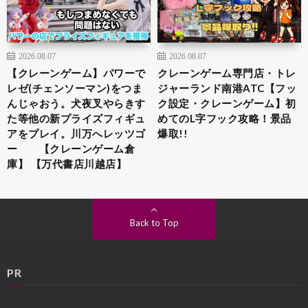
2026.08.07
2026.08.07
【クレーンゲーム】パワーで
クレーンゲーム専門店・トレ
レゼ(チェンソーマン)をつま
ジャーランド南港ATC【フッ
んじゃおう。犬夜叉やらきす
ク設定・クレーンゲーム】初
た等他の新プライズフィギュ
めてのL字フック攻略！景品
アをプレイ。川万へレッツゴ
爆取!!
ー 【クレーンゲーム倉
庫】 【万代書店川越店】
Back to Top
PR