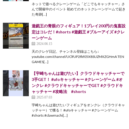
ネットで遊べるクレーンゲーム「どこでもキャッチャー」さ
んで開催中のイベント 初めてのネットクレーンゲームで起き
た奇跡[…]
遊戯王の青眼のフィギュア！1プレイ200円の鬼畜設
定はコレだ！#shorts #遊戯王 #ブルーアイズ #クレ
ーンゲーム
2024.06.15
天のクレゲ日記、チャンネル登録はこちら↓
youtube.com/channel/UClfUP2fkf05X8SUZMXZGHmA TEN
GAMES[…]
【宇崎ちゃんは遊びたい】クラウドキャッチャーで
3手GET！ #ufoキャッチャー #クレーンゲーム #オ
ンクレ #クラウドキャッチャーでGET #クラウドキ
ャッチャー #攻略法 #shorts
2025.07.03
宇崎ちゃんは遊びたいフィギュアをオンクレ（クラウドキャ
ッチャー）で獲る！ #ufoキャッチャー #クレーンゲーム
#shorts #clawmachi[…]