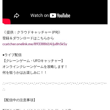
《 提供：クラウドキャッチャー (PR)》
登録＆ダウンロードはこちらから
ccatcher.onelink.me/893388614/ju8h5k5y
●ライブ配信
【クレーンゲーム・UFOキャッチャー】
オンラインクレーンゲームを攻略します！
何を狙うかはお楽しみに！！
∴‥∵‥∴‥∵‥∴‥∴‥∵‥∴‥∵‥∴‥∴‥∵‥∴‥∵‥∴‥∴‥∵‥
∴
【配信中の注意事項】