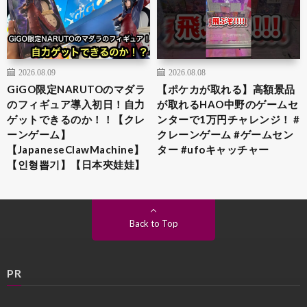
2026.08.09
2026.08.08
GiGO限定NARUTOのマダラ
【ポケカが取れる】高額景品
のフィギュア導入初日！自力
が取れるHAO中野のゲームセ
ゲットできるのか！！【クレ
ンターで1万円チャレンジ！ #
ーンゲーム】
クレーンゲーム #ゲームセン
【JapaneseClawMachine】
ター #ufoキャッチャー
【인형뽑기】【日本夾娃娃】
Back to Top
PR