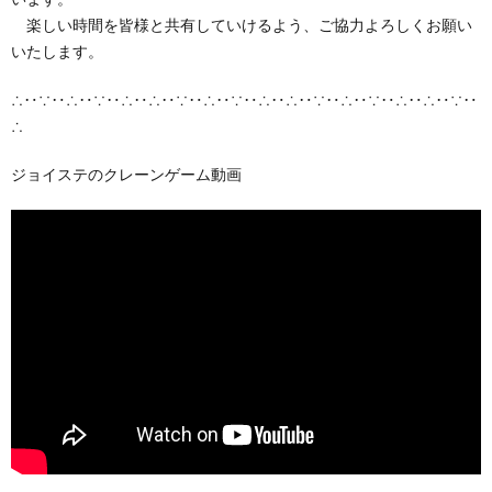
楽しい時間を皆様と共有していけるよう、ご協力よろしくお願い
いたします。
∴‥∵‥∴‥∵‥∴‥∴‥∵‥∴‥∵‥∴‥∴‥∵‥∴‥∵‥∴‥∴‥∵‥
∴
ジョイステのクレーンゲーム動画