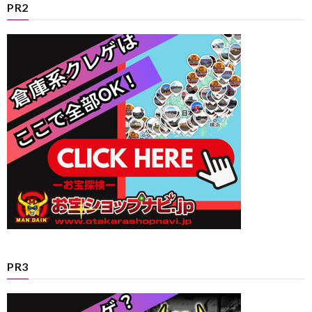
PR2
PR3