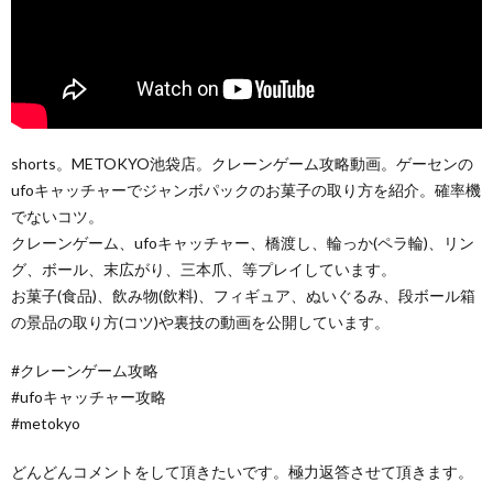
shorts。METOKYO池袋店。クレーンゲーム攻略動画。ゲーセンの
ufoキャッチャーでジャンボパックのお菓子の取り方を紹介。確率機
でないコツ。
クレーンゲーム、ufoキャッチャー、橋渡し、輪っか(ペラ輪)、リン
グ、ボール、末広がり、三本爪、等プレイしています。
お菓子(食品)、飲み物(飲料)、フィギュア、ぬいぐるみ、段ボール箱
の景品の取り方(コツ)や裏技の動画を公開しています。
#クレーンゲーム攻略
#ufoキャッチャー攻略
#metokyo
どんどんコメントをして頂きたいです。極力返答させて頂きます。