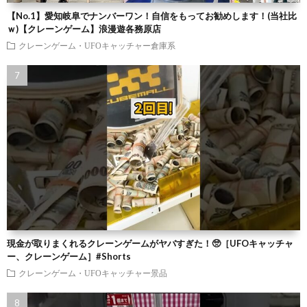
【No.1】愛知岐阜でナンバーワン！自信をもってお勧めします！(当社比
ｗ)【クレーンゲーム】浪漫遊各務原店
クレーンゲーム・UFOキャッチャー倉庫系
現金が取りまくれるクレーンゲームがヤバすぎた！🥺［UFOキャッチャ
ー、クレーンゲーム］#Shorts
クレーンゲーム・UFOキャッチャー景品