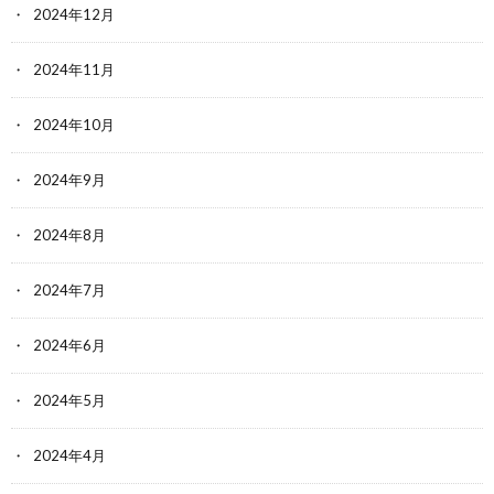
2024年12月
2024年11月
2024年10月
2024年9月
2024年8月
2024年7月
2024年6月
2024年5月
2024年4月