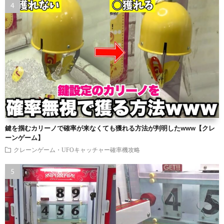
鍵を掴むカリーノで確率が来なくても獲れる方法が判明したwww【クレ
ーンゲーム】
クレーンゲーム・UFOキャッチャー確率機攻略