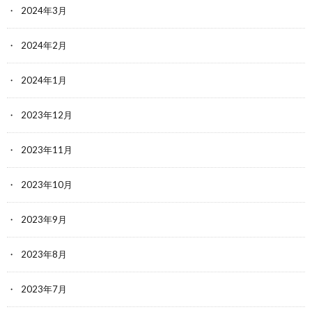
2024年3月
2024年2月
2024年1月
2023年12月
2023年11月
2023年10月
2023年9月
2023年8月
2023年7月