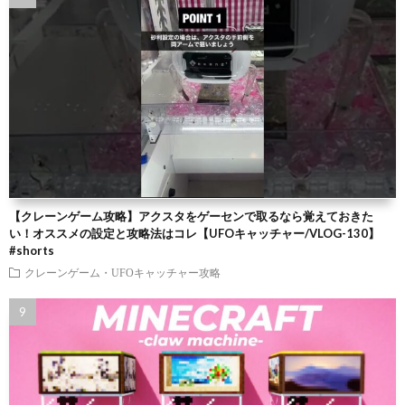
【クレーンゲーム攻略】アクスタをゲーセンで取るなら覚えておきた
い！オススメの設定と攻略法はコレ【UFOキャッチャー/VLOG-130】
#shorts
クレーンゲーム・UFOキャッチャー攻略