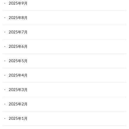
2025年9月
2025年8月
2025年7月
2025年6月
2025年5月
2025年4月
2025年3月
2025年2月
2025年1月