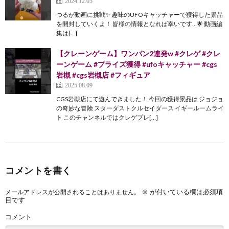
2024.12.05
つるが動画に挑戦✨ 趣味のUFOキャッチャーで獲得した景品
を開封していくよ！ 皆様の情報となれば幸いです…🌟 動画編
集は[…]
【クレーンゲーム】ワンパン2連発w #クレゲ #クレ
ーンゲーム #プライズ獲得 #ufoキャッチャー #cgs
岩槻 #cgs岩槻店 #フィギュア
2025.08.09
CGS岩槻店にて遊んできました！ 今回の獲得景品は ジョジョ
の奇妙な冒険 スターダストクルセイダース イギールームライ
ト このチャンネルではクレゲプレ[…]
コメントを書く
※
が付いている欄は必須項
メールアドレスが公開されることはありません。
目です
コメント