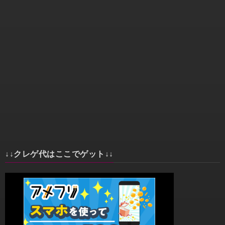
↓↓クレゲ代はここでゲット↓↓