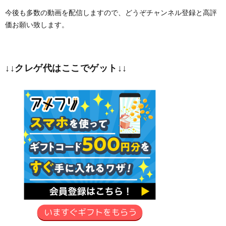
今後も多数の動画を配信しますので、どうぞチャンネル登録と高評
価お願い致します。
↓↓クレゲ代はここでゲット↓↓