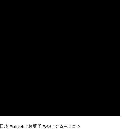
本 #tiktok #お菓子 #ぬいぐるみ #コツ