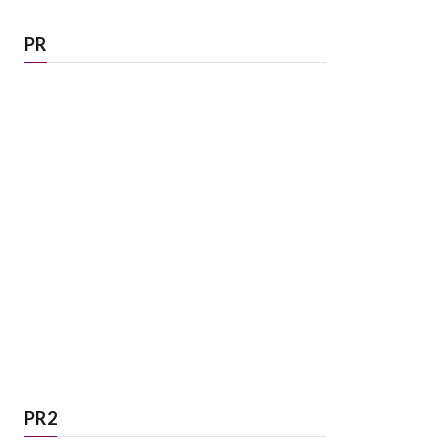
PR
PR2