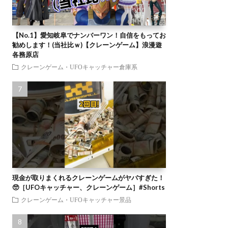
【No.1】愛知岐阜でナンバーワン！自信をもってお
勧めします！(当社比ｗ)【クレーンゲーム】浪漫遊
各務原店
クレーンゲーム・UFOキャッチャー倉庫系
現金が取りまくれるクレーンゲームがヤバすぎた！
🥺［UFOキャッチャー、クレーンゲーム］#Shorts
クレーンゲーム・UFOキャッチャー景品