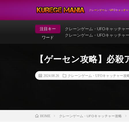
クレーンゲーム・UFOキャッチ
注目キー
クレーンゲーム・UFOキャッチャ
クレーンゲーム・UFOキャッチャ
ワード
【ゲーセン攻略】必殺
2024.08.26
クレーンゲーム・UFOキャッチャー攻
クレーンゲーム・UFOキャッチャー攻略
HOME