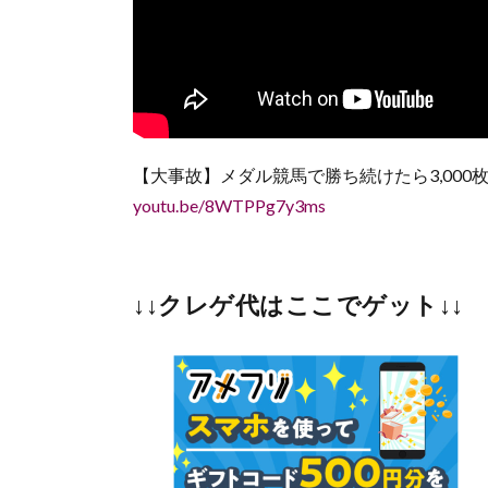
【大事故】メダル競馬で勝ち続けたら3,000
youtu.be/8WTPPg7y3ms
↓↓クレゲ代はここでゲット↓↓