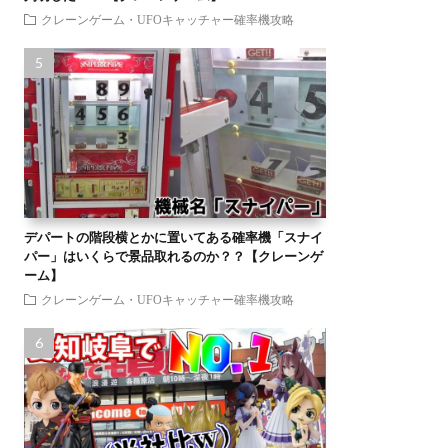
クレーンゲーム・UFOキャッチャー確率機攻略
デパートの階段横とかに置いてある確率機「スナイ
パー」はいくらで景品取れるのか？？【クレーンゲ
ーム】
クレーンゲーム・UFOキャッチャー確率機攻略