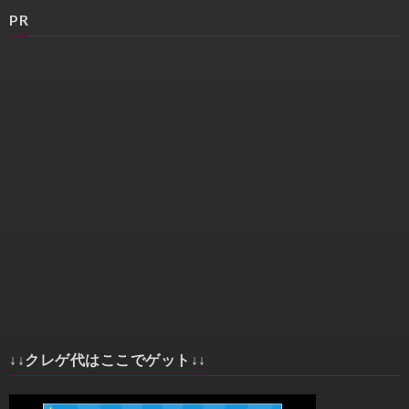
PR
↓↓クレゲ代はここでゲット↓↓