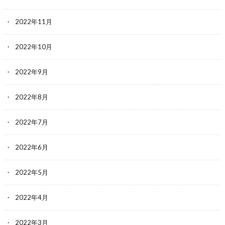
2022年11月
2022年10月
2022年9月
2022年8月
2022年7月
2022年6月
2022年5月
2022年4月
2022年3月