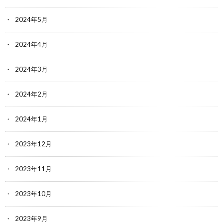
2024年5月
2024年4月
2024年3月
2024年2月
2024年1月
2023年12月
2023年11月
2023年10月
2023年9月