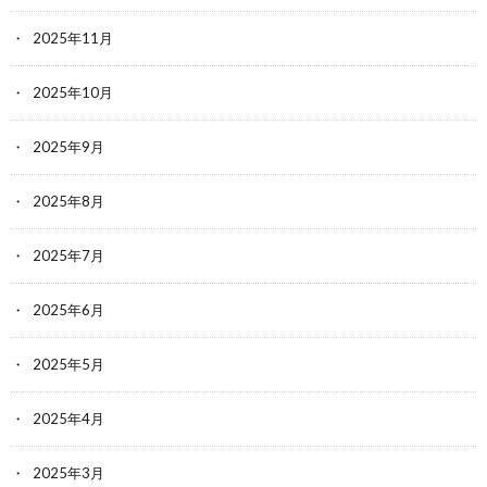
2025年11月
2025年10月
2025年9月
2025年8月
2025年7月
2025年6月
2025年5月
2025年4月
2025年3月