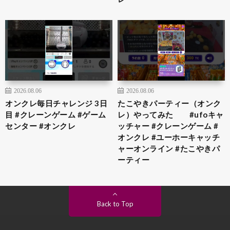
2026.08.06
2026.08.06
オンクレ毎日チャレンジ 3日
たこやきパーティー（オンク
目 #クレーンゲーム #ゲーム
レ）やってみた #ufoキャ
センター #オンクレ
ッチャー #クレーンゲーム #
オンクレ #ユーホーキャッチ
ャーオンライン #たこやきパ
ーティー
Back to Top