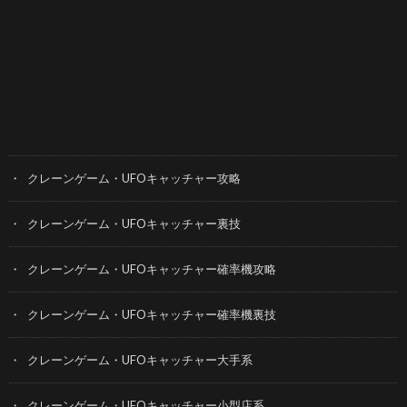
カテゴリー
クレーンゲーム・UFOキャッチャー攻略
クレーンゲーム・UFOキャッチャー裏技
クレーンゲーム・UFOキャッチャー確率機攻略
クレーンゲーム・UFOキャッチャー確率機裏技
クレーンゲーム・UFOキャッチャー大手系
クレーンゲーム・UFOキャッチャー小型店系