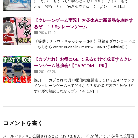
( ﾟдﾟ)＜ もういくつ寝ると～お正月☺ ( ﾟдﾟ)＜ もう
とか 寝る とか 🐄さんですね！ ( ﾟдﾟ)＜ お正[…]
【クレーンゲーム実況】お昼休みに新景品を攻略す
るぞ…！！#クレーンゲーム
2024.12.12
《 提供：クラウドキャッチャー (PR)》 登録＆ダウンロードは
こちらから ccatcher.onelink.me/893388614/ju8h5k5[…]
【カプとれ】お得にGET!!見るだけで成長するクレ
ーンゲーム勉強会!【CAPCOM PR】
2024.02.28
協力 カプとれ 毎月10配信程度開催しております!! オンラ
インクレーンゲームってどうなの？ 初心者の方でも分かりや
すい形で解説しながらプレイを心が[…]
コメントを書く
※
が付いている欄は必須項
メールアドレスが公開されることはありません。