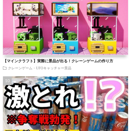
【マインクラフト】実際に景品が出る！クレーンゲームの作り方
クレーンゲーム・UFOキャッチャー景品