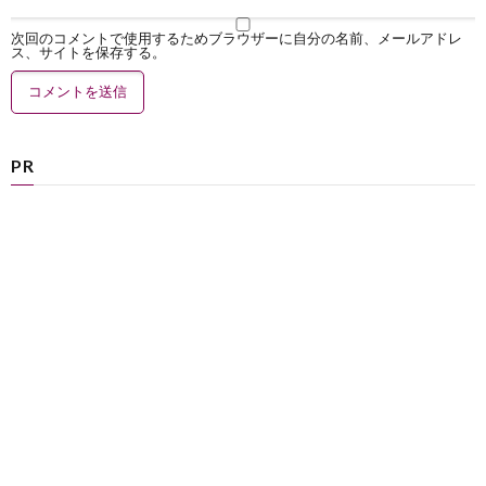
次回のコメントで使用するためブラウザーに自分の名前、メールアドレ
ス、サイトを保存する。
PR