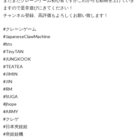
まだまだクレーンゲーム初心者ですがこれからも動画を上げていき
ますので是非遊びにきてください！
チャンネル登録、高評価もよろしくお願い致します！
#クレーンゲーム
#JapaneseClawMachine
#bts
#TinyTAN
#JUNGKOOK
#TEATEA
#JIMIN
#JIN
#RM
#SUGA
#jhope
#ARMY
#クレゲ
#日本夾娃娃
#夾娃娃機