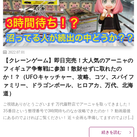
2022.07.01
【クレーンゲーム】即日完売！大人気のアーニャの
フィギュア争奪戦に参加！散財せずに取れたの
か！？（UFOキャッチャー、攻略、コツ、スパイフ
ァミリー、ドラゴンボール、ヒロアカ、万代、北海
道）
ご視聴ありがとうございます 万代藤野店でアーニャを取ってきました！
35番目という整理番号で3時間待ちのなか攻略できたのか！？ 動画最後
にあるのでよければご覧ください！ 近々企画も準備してますのでよけ […]
続きを読む