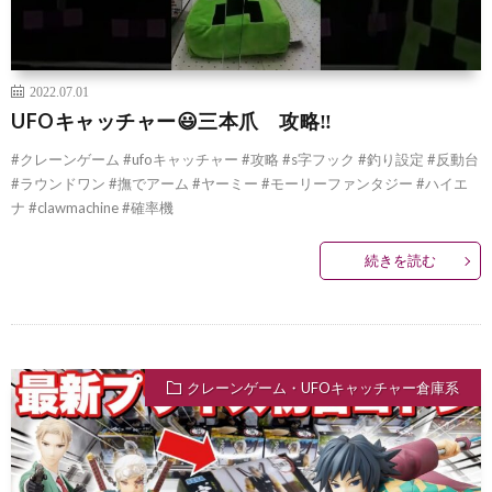
2022.07.01
UFOキャッチャー😃三本爪 攻略‼️
#クレーンゲーム #ufoキャッチャー #攻略 #s字フック #釣り設定 #反動台
#ラウンドワン #撫でアーム #ヤーミー #モーリーファンタジー #ハイエ
ナ #clawmachine #確率機
続きを読む
クレーンゲーム・UFOキャッチャー倉庫系