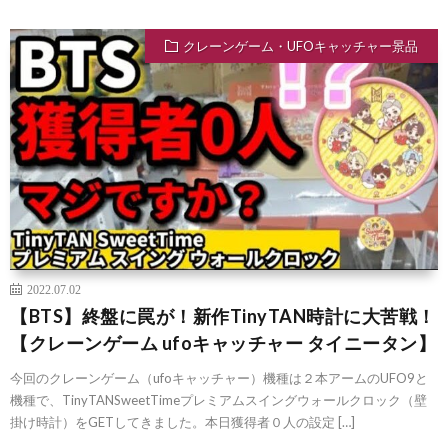
クレーンゲーム・UFOキャッチャー景品
2022.07.02
【BTS】終盤に罠が！新作TinyTAN時計に大苦戦！
【クレーンゲーム ufoキャッチャー タイニータン】
今回のクレーンゲーム（ufoキャッチャー）機種は２本アームのUFO9と
機種で、TinyTANSweetTimeプレミアムスイングウォールクロック（壁
掛け時計）をGETしてきました。本日獲得者０人の設定 […]