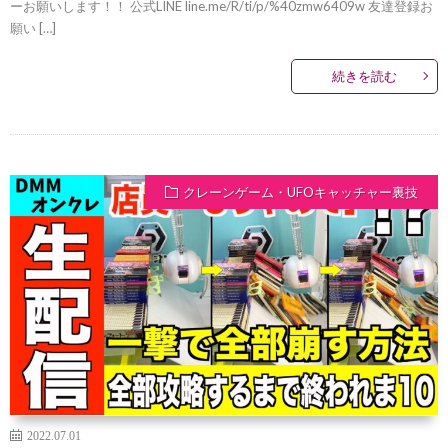
ーお願いします！！ 公式LINE line.me/R/ti/p/%40zmw6409w 友達登録お
願い […]
続きを読む
クレーンゲーム・UFOキャッチャー裏技
2022.07.01