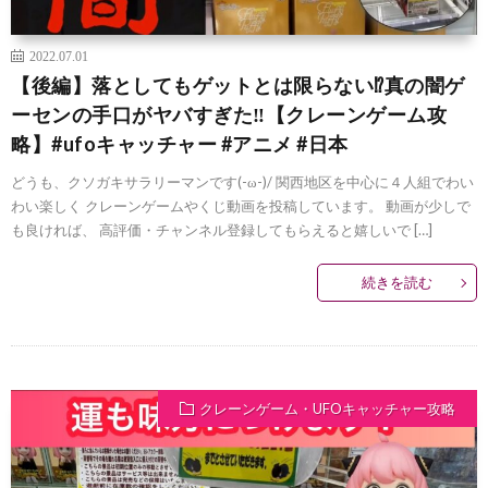
2022.07.01
【後編】落としてもゲットとは限らない⁉︎真の闇ゲ
ーセンの手口がヤバすぎた‼︎【クレーンゲーム攻
略】#ufoキャッチャー #アニメ #日本
どうも、クソガキサラリーマンです(-ω-)/ 関西地区を中心に４人組でわい
わい楽しく クレーンゲームやくじ動画を投稿しています。 動画が少しで
も良ければ、 高評価・チャンネル登録してもらえると嬉しいで […]
続きを読む
クレーンゲーム・UFOキャッチャー攻略