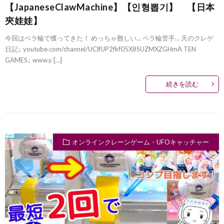
【JapaneseClawMachine】【인형뽑기】 【日本
夾娃娃】
今回はペラ輪で獲ってきた！ めっちゃ難しい… ペラ輪苦手… 天のクレゲ
日記↓ youtube.com/channel/UClfUP2fkf05X8SUZMXZGHmA TEN
GAMES↓ www.y […]
続きを読む
オンラインクレーンゲーム・UFOキャッチャー