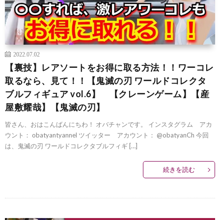
2022.07.02
【裏技】レアソートをお得に取る方法！！ワーコレ
取るなら、見て！！【鬼滅の刃 ワールドコレクタ
ブルフィギュア vol.6】 【クレーンゲーム】【産
屋敷耀哉】【鬼滅の刃】
皆さん、おはこんばんにちわ！ オバチャンです。 インスタグラム アカ
ウント： obatyantyannel ツイッター アカウント： @obatyanCh 今回
は、鬼滅の刃 ワールドコレクタブルフィギ […]
続きを読む