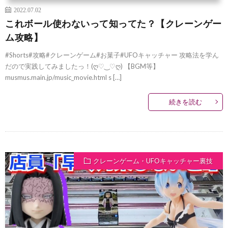
2022.07.02
これボール使わないって知ってた？【クレーンゲー
ム攻略】
#Shorts#攻略#クレーンゲーム#お菓子#UFOキャッチャー 攻略法を学ん
だので実践してみましたっ！(ღ♡‿♡ღ) 【BGM等】
musmus.main.jp/music_movie.html s […]
続きを読む
クレーンゲーム・UFOキャッチャー裏技