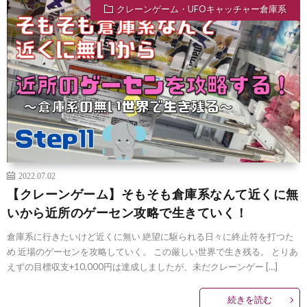
クレーンゲーム・UFOキャッチャー倉庫系
2022.07.02
【クレーンゲーム】そもそも倉庫系なんて近くに無
いから近所のゲーセン攻略で生きていく！
倉庫系に行きたいけど近くに無い 絶望に駆られる日々に終止符を打つた
め 近場のゲーセンを攻略していく。 この厳しい世界で生き残る。 とりあ
えずの目標収支+10,000円は達成しましたが、未だクレーンゲー […]
続きを読む