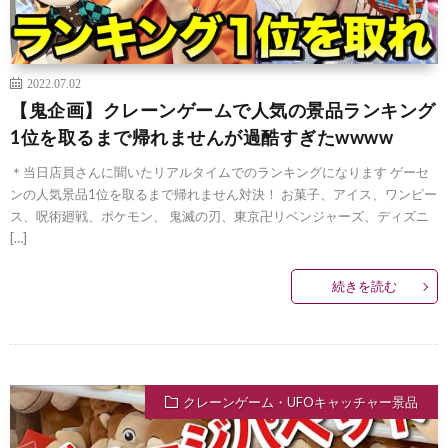
2022.07.02
【鬼企画】クレーンゲームで人気の景品ランキング
1位を取るまで帰れませんが過酷すぎたwwww
＊当日店員さんに聞いたリアルタイムでのランキングになります ゲーセ
ンの人気景品1位を取るまで帰れません対決！ お菓子、アイス、ワンピー
ス、呪術廻戦、ポケモン、 鬼滅の刃、東京卍リベンジャーズ、ディズニ
[…]
続きを読む
クレーンゲーム・UFOキャッチャー景品