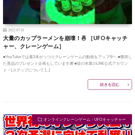
2022.07.01
大量のカップラーメンを崩壊！🍜 ［UFOキャッチ
ャー、クレーンゲーム］
■YouTubeでは週3本がっつりクレーンゲームの動画をアップ中✨ ■獲得し
た景品のプレゼント企画もしています🎁 ■堤の本業のLINE公式アカウン
ト・Lステップについて […]
続きを読む
オンラインクレーンゲーム・UFOキャッチャー