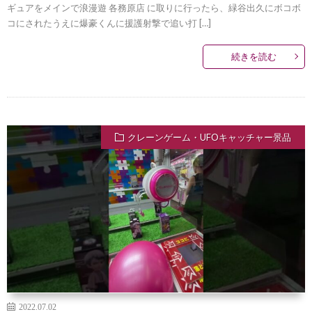
ギュアをメインで浪漫遊 各務原店 に取りに行ったら、緑谷出久にボコボ
コにされたうえに爆豪くんに援護射撃で追い打 […]
続きを読む
クレーンゲーム・UFOキャッチャー景品
2022.07.02