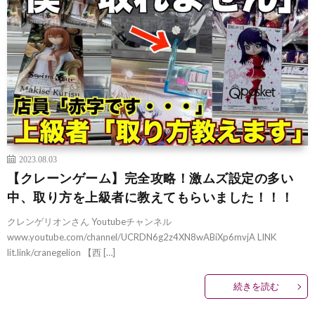
2023.08.03
【クレーンゲーム】完全攻略！激ムズ設定の多い
中、取り方を上級者に教えてもらいました！！！
クレンゲリオンさん Youtubeチャンネル
www.youtube.com/channel/UCRDN6g2z4XN8wABiXp6mvjA LINK
lit.link/cranegelion 【西 […]
続きを読む