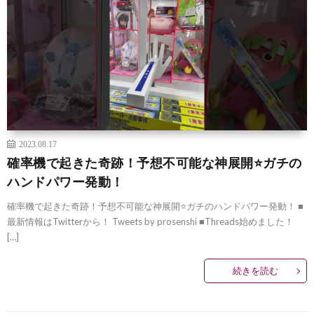
2023.08.17
確率機で起きた奇跡！予想不可能な神展開⭐️ガチの
ハンドパワー発動！
確率機で起きた奇跡！予想不可能な神展開⭐️ガチのハンドパワー発動！ ■
最新情報はTwitterから！ Tweets by prosenshi ■Threads始めました！
[…]
続きを読む