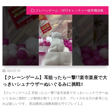
クレーンゲーム・UFOキャッチャー確率機攻略
2023.07.19
【クレーンゲーム】耳狙ったら一撃!?楽市楽座で大
っきいシュナウザーぬいぐるみに挑戦‼︎
【クレーンゲーム】耳狙ったら一撃!?楽市楽座で大っきいシュナウザーぬ
いぐるみに挑戦‼︎ この動画が観てくださる方、プレイされる方の参考にな
れば嬉しいです。 景品獲得は個数制限を守りプレイ […]