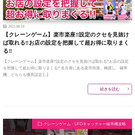
2023.08.18
【クレーンゲーム】楽市楽座‼︎設定のクセを見抜け
ば取れる‼︎お店の設定を把握して超お得に取りまく
る‼︎
【クレーンゲーム】楽市楽座‼︎設定のクセを見抜けば取れる‼︎お店の設定
を把握して超お得に取りまくる‼︎ 名古屋にある楽市街道。橋渡し、確率
機、どちらも優良設定 […]
続きを読む
クレーンゲーム・UFOキャッチャー確率機攻略