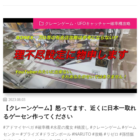
クレーンゲーム・UFOキャッチャー確率機攻略
2023.08.03
【クレーンゲーム】怒ってます、近くに日本一取れ
るゲーセン作ってください
#アドマイヤベガ #確率機 #水星の魔女 #橋渡し #クレーンゲーム #ゲーム
センター #プライズ #ドラゴンボール #NARUTO #攻略 #リゼロ #孫悟飯