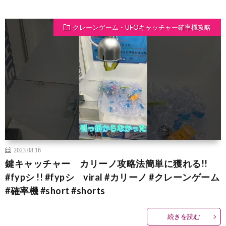
クレーンゲーム・UFOキャッチャー確率機攻略
2023.08.16
鍵キャッチャー カリーノ攻略法簡単に獲れる!!
#fypシ !! #fypシ゚viral #カリーノ #クレーンゲーム
#確率機 #short #shorts
続きを読む