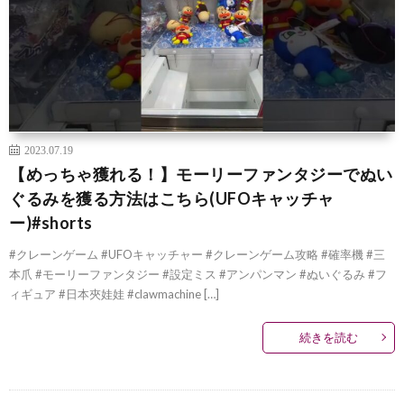
2023.07.19
【めっちゃ獲れる！】モーリーファンタジーでぬい
ぐるみを獲る方法はこちら(UFOキャッチャ
ー)#shorts
#クレーンゲーム #UFOキャッチャー #クレーンゲーム攻略 #確率機 #三
本爪 #モーリーファンタジー #設定ミス #アンパンマン #ぬいぐるみ #フ
ィギュア #日本夾娃娃 #clawmachine […]
続きを読む