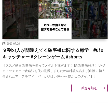
2023.07.29
９割の人が間違えてる確率機に関する雑学 #ufo
キャッチャー #クレーンゲーム #shorts
オススメ動画 攻略法を使ってメダルを稼ぎます！ [新攻略法発見！]UFO
キャッチャーで攻略法を使い乱獲しましたwww [横穴詰まり]山陰に初入
荷されたマーブルフィーバーがやばい件www 懐かしのダイノ […]
続きを読む