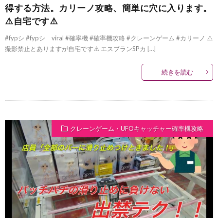
得する方法。カリーノ攻略、簡単に穴に入ります。
⚠️自宅です⚠️
#fypシ #fypシ゚viral #確率機 #確率機攻略 #クレーンゲーム #カリーノ ⚠️
撮影禁止とありますが自宅です⚠️ エスプランSPカ […]
続きを読む
クレーンゲーム・UFOキャッチャー確率機攻略